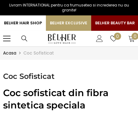
Livram INTERNATIONAL pentru ca frumusetea si increderea nu au
SARI LA CONTINUT
granite!
BELHER HAIR SHOP
BELHER EXCLUSIVE
BELHER BEAUTY BAR
0
Liste
0
0
a
de
favorite
Acasa
Coc Sofisticat
Coc Sofisticat
Coc sofisticat din fibra
sintetica speciala