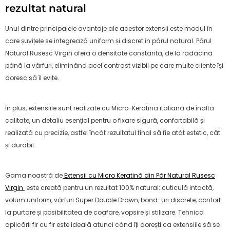
rezultat natural
Unul dintre principalele avantaje ale acestor extensii este modul în
care șuvițele se integrează uniform și discret în părul natural. Părul
Natural Rusesc Virgin oferă o densitate constantă, de la rădăcină
până la vârfuri, eliminând acel contrast vizibil pe care multe cliente își
doresc să îl evite.
În plus, extensiile sunt realizate cu Micro-Keratină italiană de înaltă
calitate, un detaliu esențial pentru o fixare sigură, confortabilă și
realizată cu precizie, astfel încât rezultatul final să fie atât estetic, cât
și durabil.
Gama noastră de
Extensii cu Micro Keratină din Păr Natural Rusesc
Virgin
este creată pentru un rezultat 100% natural: cuticulă intactă,
volum uniform, vârfuri Super Double Drawn, bond-uri discrete, confort
la purtare și posibilitatea de coafare, vopsire și stilizare. Tehnica
aplicării fir cu fir este ideală atunci când îți dorești ca extensiile să se