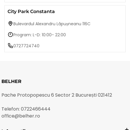
City Park Constanta
Bulevardul Alexandru Lăpușneanu 116C
Program: L-D: 10:00- 22:00
0727724740
BELHER
Pache Protopopescu 6 Sector 2 București 021412
Telefon:
0722466444
office@belher.ro