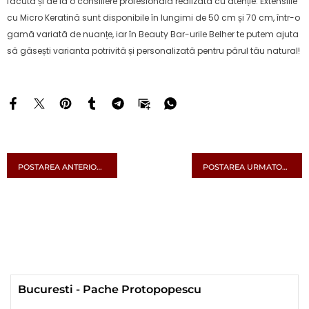
făcută și de la o consiliere profesională realizată cu atenție. Extensiile
cu Micro Keratină sunt disponibile în lungimi de 50 cm și 70 cm, într-o
gamă variată de nuanțe, iar în Beauty Bar-urile Belher te putem ajuta
să găsești varianta potrivită și personalizată pentru părul tău natural!
POSTAREA ANTERIOARA
POSTAREA URMATOARE
Bucuresti - Pache Protopopescu