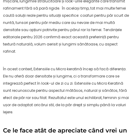
mișcare, lungimile strălucitoare și look-urile elegante care transmit
rafinament fără să pară rigide. În același timp, tot mai multe femei
caută soluții reale pentru situații specifice: coafuri pentru păr scurt de
nuntă, tunsori pentru păr mediu care au nevoie de mai multă
densitate sau opțiuni potrivite pentru părul rar la femei. Tendințele
editoriale pentru 2026 confirmă exact această preferință pentru
textură naturală, volum aerisit și lungimi sănătoase, cu aspect
rafinat.
În acest context, Extensiile cu Micro keratină încep să facă diferența.
Ele nu oferă doar densitate și lungime, ci o transformare care se
integrează perfect în look-ul de zi cu zi. Extensiile cu Micro Keratină
sunt recunoscute pentru aspectul mătăsos, natural și sănătos, fără
efect de păr rar sau filat. Rezultatul este unul echilibrat, feminin și mai
ușor de adaptat oricărui stil, de la păr drept și simplu până la valuri
lejere.
Ce le face atât de apreciate când vrei un