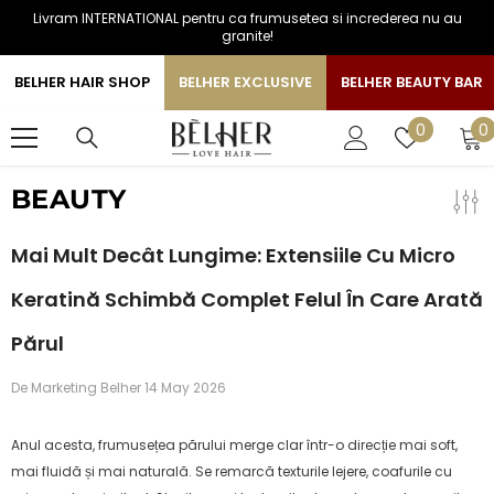
Livram INTERNATIONAL pentru ca frumusetea si increderea nu au
SARI LA CONTINUT
granite!
BELHER HAIR SHOP
BELHER EXCLUSIVE
BELHER BEAUTY BAR
0
Liste
0
0
a
de
favorite
BEAUTY
Mai Mult Decât Lungime: Extensiile Cu Micro
Keratină Schimbă Complet Felul În Care Arată
Părul
De
Marketing Belher
14 May 2026
Anul acesta, frumusețea părului merge clar într-o direcție mai soft,
mai fluidă și mai naturală. Se remarcă texturile lejere, coafurile cu