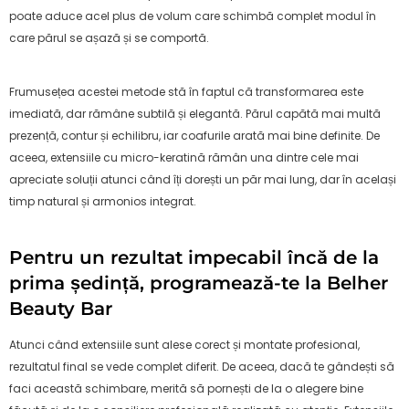
poate aduce acel plus de volum care schimbă complet modul în
care părul se așază și se comportă.
Frumusețea acestei metode stă în faptul că transformarea este
imediată, dar rămâne subtilă și elegantă. Părul capătă mai multă
prezență, contur și echilibru, iar coafurile arată mai bine definite. De
aceea, extensiile cu micro-keratină rămân una dintre cele mai
apreciate soluții atunci când îți dorești un păr mai lung, dar în același
timp natural și armonios integrat.
Pentru un rezultat impecabil încă de la
prima ședință, programează-te la Belher
Beauty Bar
Atunci când extensiile sunt alese corect și montate profesional,
rezultatul final se vede complet diferit. De aceea, dacă te gândești să
faci această schimbare, merită să pornești de la o alegere bine