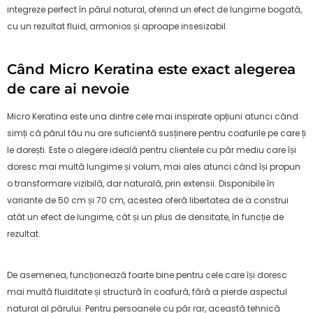
integreze perfect în părul natural, oferind un efect de lungime bogată,
cu un rezultat fluid, armonios și aproape insesizabil.
Când Micro Keratina este exact alegerea
de care ai nevoie
Micro Keratina este una dintre cele mai inspirate opțiuni atunci când
simți că părul tău nu are suficientă susținere pentru coafurile pe care ți
le dorești. Este o alegere ideală pentru clientele cu păr mediu care își
doresc mai multă lungime și volum, mai ales atunci când își propun
o transformare vizibilă, dar naturală, prin extensii. Disponibile în
variante de 50 cm și 70 cm, acestea oferă libertatea de a construi
atât un efect de lungime, cât și un plus de densitate, în funcție de
rezultat.
De asemenea, funcționează foarte bine pentru cele care își doresc
mai multă fluiditate și structură în coafură, fără a pierde aspectul
natural al părului. Pentru persoanele cu păr rar, această tehnică