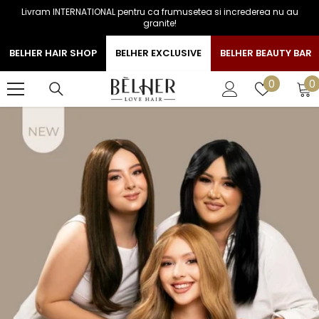
Livram INTERNATIONAL pentru ca frumusetea si increderea nu au
SARI LA CONTINUT
granite!
BELHER HAIR SHOP
BELHER EXCLUSIVE
BELHER BEAUTY BAR
0
Liste
0
0
a
de
favorite