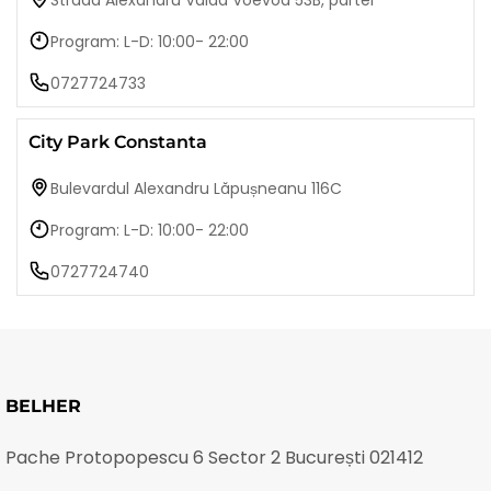
Strada Alexandru Vaida Voevod 53B, parter
Program: L-D: 10:00- 22:00
0727724733
City Park Constanta
Bulevardul Alexandru Lăpușneanu 116C
Program: L-D: 10:00- 22:00
0727724740
BELHER
Pache Protopopescu 6 Sector 2 București 021412