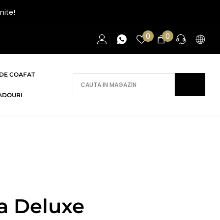
nite!
Liste
0
0
0
de
articole
favorite
DE COAFAT
AI NEVOIE DE AJUTOR?
ADOURI
Daca ai nevoie de ajutor/informatii te
rugam sa ne contactezi.
CONTACT
ma Deluxe