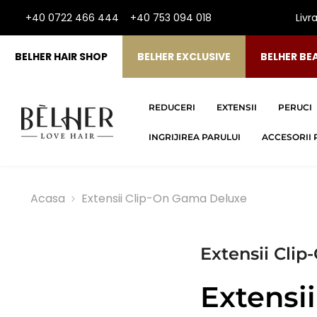
SARI LA CONTINUT
+40 0722 466 444
+40 753 094 018
Livr
BELHER HAIR SHOP
BELHER EXCLUSIVE
BELHER BE
REDUCERI
EXTENSII
PERUCI
INGRIJIREA PARULUI
ACCESORII 
Acasa
Extensii Clip-On Gama Deluxe
Extensii Cli
Extensi