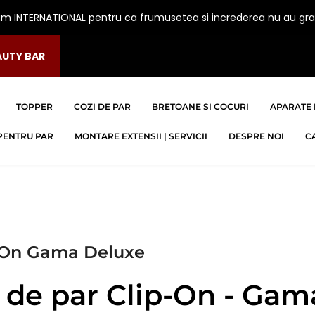
am INTERNATIONAL pentru ca frumusetea si increderea nu au gra
AUTY BAR
TOPPER
COZI DE PAR
BRETOANE SI COCURI
APARATE 
PENTRU PAR
MONTARE EXTENSII | SERVICII
DESPRE NOI
C
p-On Gama Deluxe
i de par Clip-On - Ga