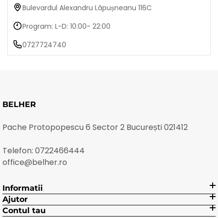
Bulevardul Alexandru Lăpușneanu 116C
Program: L-D: 10:00- 22:00
0727724740
BELHER
Pache Protopopescu 6 Sector 2 București 021412
Telefon:
0722466444
office@belher.ro
Informatii
Ajutor
Contul tau