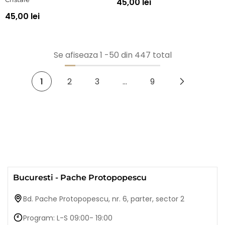
45,00 lei
45,00 lei
Se afiseaza
1
-
50
din 447 total
1
2
3
…
9
Bucuresti - Pache Protopopescu
Bd. Pache Protopopescu, nr. 6, parter, sector 2
Program: L-S 09:00- 19:00