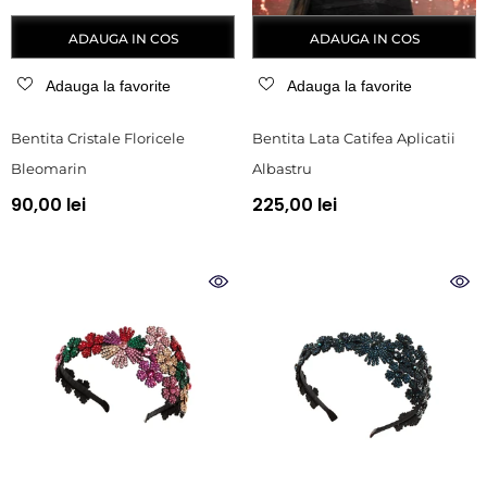
ADAUGA IN COS
ADAUGA IN COS
Adauga la favorite
Adauga la favorite
Bentita Cristale Floricele
Bentita Lata Catifea Aplicatii
Bleomarin
Albastru
90,00 lei
225,00 lei