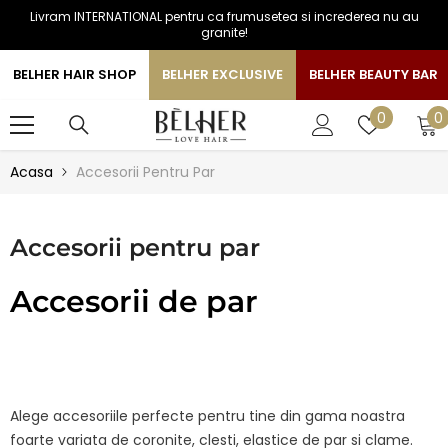
Livram INTERNATIONAL pentru ca frumusetea si increderea nu au
SARI LA CONTINUT
granite!
BELHER HAIR SHOP
BELHER EXCLUSIVE
BELHER BEAUTY BAR
0
Liste
0
0
a
de
favorite
Acasa
Accesorii Pentru Par
Accesorii pentru par
Accesorii de par
Alege accesoriile perfecte pentru tine din gama noastra
foarte variata de coronite, clesti, elastice de par si clame.