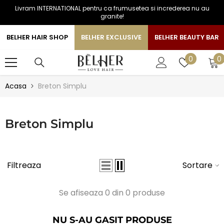
Livram INTERNATIONAL pentru ca frumusetea si increderea nu au
SARI LA CONTINUT
granite!
BELHER HAIR SHOP
BELHER EXCLUSIVE
BELHER BEAUTY BAR
0
Liste
0
0
a
de
favorite
Acasa
Breton Simplu
Breton Simplu
Filtreaza
Sortare
Se afiseaza 0 din 0 produse
NU S-AU GASIT PRODUSE