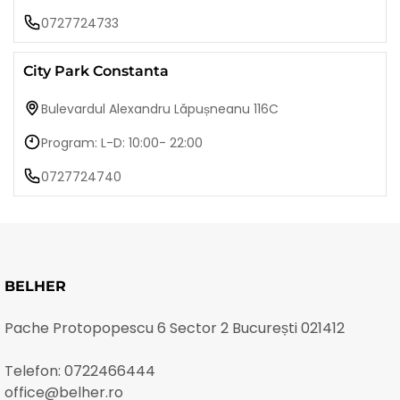
0727724733
City Park Constanta
Bulevardul Alexandru Lăpușneanu 116C
Program: L-D: 10:00- 22:00
0727724740
BELHER
Pache Protopopescu 6 Sector 2 București 021412
Telefon:
0722466444
office@belher.ro