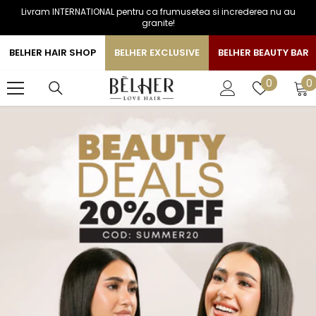
Livram INTERNATIONAL pentru ca frumusetea si increderea nu au
SARI LA CONTINUT
granite!
BELHER HAIR SHOP
BELHER EXCLUSIVE
BELHER BEAUTY BAR
0
Liste
0
0
a
de
favorite