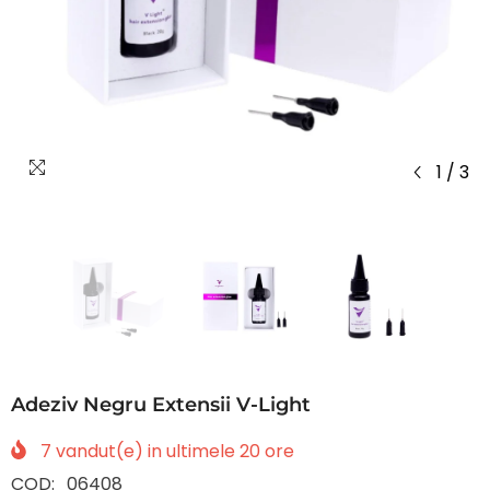
1
/
3
Adeziv Negru Extensii V-Light
7
vandut(e) in ultimele
20
ore
COD:
06408