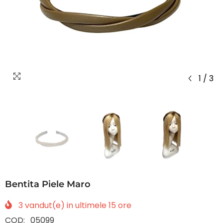
1
/
3
Bentita Piele Maro
3
vandut(e) in ultimele
15
ore
COD:
05099