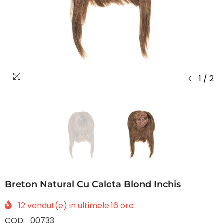
1
/
2
Breton Natural Cu Calota Blond Inchis
12
vandut(e) in ultimele
16
ore
COD:
00733