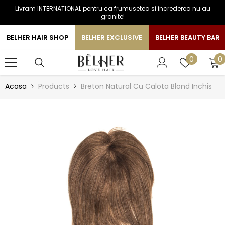
Livram INTERNATIONAL pentru ca frumusetea si increderea nu au
SARI LA CONTINUT
granite!
BELHER HAIR SHOP
BELHER EXCLUSIVE
BELHER BEAUTY BAR
0
Liste
0
0
a
de
favorite
Acasa
Products
Breton Natural Cu Calota Blond Inchis