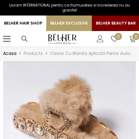
Livram INTERNATIONAL pentru ca frumusetea si increderea nu au
SARI LA CONTINUT
granite!
BELHER HAIR SHOP
BELHER EXCLUSIVE
BELHER BEAUTY BAR
0
Liste
0
0
a
de
favorite
Acasa
Products
Cleste Cu Blanita Aplicatii Pietre Auriu