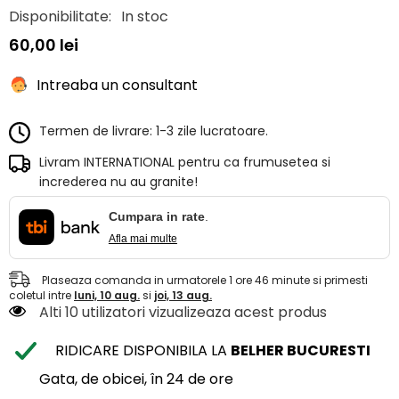
Disponibilitate:
In stoc
60,00 lei
Intreaba un consultant
Termen de livrare: 1-3 zile lucratoare.
Livram INTERNATIONAL pentru ca frumusetea si
increderea nu au granite!
Cumpara in rate
.
Afla mai multe
Plaseaza comanda in urmatorele
1
ore
46
minute
si primesti
coletul intre
luni, 10 aug.
si
joi, 13 aug.
Alti 10 utilizatori vizualizeaza acest produs
RIDICARE DISPONIBILA LA
BELHER BUCURESTI
Gata, de obicei, în 24 de ore