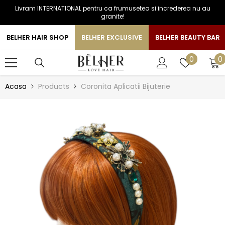
Livram INTERNATIONAL pentru ca frumusetea si increderea nu au
SARI LA CONTINUT
granite!
BELHER HAIR SHOP
BELHER EXCLUSIVE
BELHER BEAUTY BAR
0
Liste
0
0
a
de
favorite
Acasa
Products
Coronita Aplicatii Bijuterie