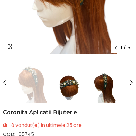
1
/
5
Coronita Aplicatii Bijuterie
8
vandut(e) in ultimele
25
ore
COD:
05745