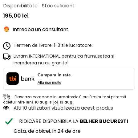
Disponibilitate:
Stoc suficient
195,00 lei
Intreaba un consultant
Termen de livrare: 1-3 zile lucratoare.
Livram INTERNATIONAL pentru ca frumusetea si
increderea nu au granite!
Cumpara in rate
.
Afla mai multe
Plaseaza comanda in urmatorele
0
ore
0
minute
si primesti
coletul intre
luni, 10 aug.
si
joi, 13 aug.
Alti 10 utilizatori vizualizeaza acest produs
RIDICARE DISPONIBILA LA
BELHER BUCURESTI
Gata, de obicei, în 24 de ore