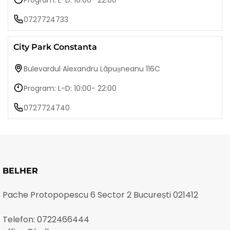
Program: L-D: 10:00- 22:00
0727724733
City Park Constanta
Bulevardul Alexandru Lăpușneanu 116C
Program: L-D: 10:00- 22:00
0727724740
BELHER
Pache Protopopescu 6 Sector 2 București 021412
Telefon:
0722466444