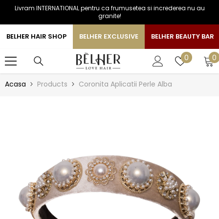
Livram INTERNATIONAL pentru ca frumusetea si increderea nu au
SARI LA CONTINUT
granite!
BELHER HAIR SHOP
BELHER EXCLUSIVE
BELHER BEAUTY BAR
0
Liste
0
0
a
de
favorite
Acasa
Products
Coronita Aplicatii Perle Alba