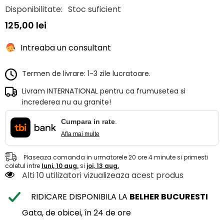
Disponibilitate:
Stoc suficient
125,00 lei
Intreaba un consultant
Termen de livrare: 1-3 zile lucratoare.
Livram INTERNATIONAL pentru ca frumusetea si
increderea nu au granite!
Cumpara in rate
.
Afla mai multe
Plaseaza comanda in urmatorele
20
ore
4
minute
si primesti
coletul intre
luni, 10 aug.
si
joi, 13 aug.
Alti 10 utilizatori vizualizeaza acest produs
RIDICARE DISPONIBILA LA
BELHER BUCURESTI
Gata, de obicei, în 24 de ore