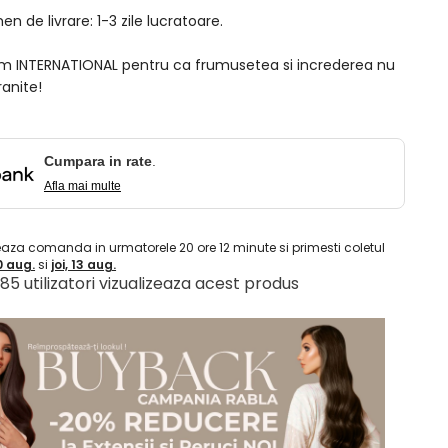
n de livrare: 1-3 zile lucratoare.
am INTERNATIONAL pentru ca frumusetea si increderea nu
ranite!
Cumpara in rate
.
Afla mai multe
eaza comanda in urmatorele
20
ore
12
minute
si primesti coletul
10 aug.
si
joi, 13 aug.
 185 utilizatori vizualizeaza acest produs