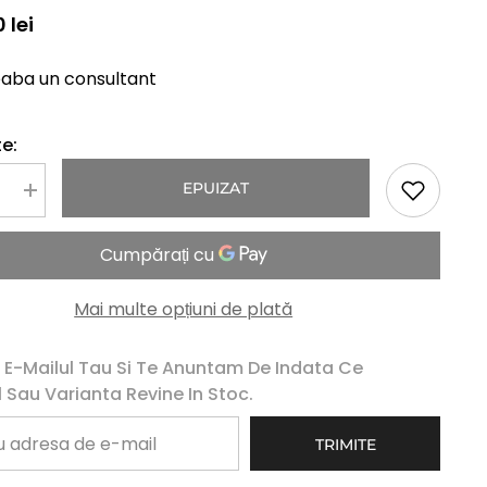
 lei
eaba un consultant
e:
EPUIZAT
Mareste
a
cantitatea
pentru
Peruca
Naturala
EDNA
Saten
Mai multe opțiuni de plată
Deschis
Cu
Suvite
 E-Mailul Tau Si Te Anuntam De Indata Ce
 Sau Varianta Revine In Stoc.
TRIMITE