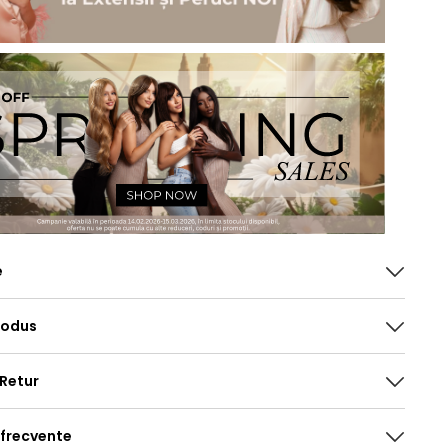
e
rodus
 Retur
 frecvente