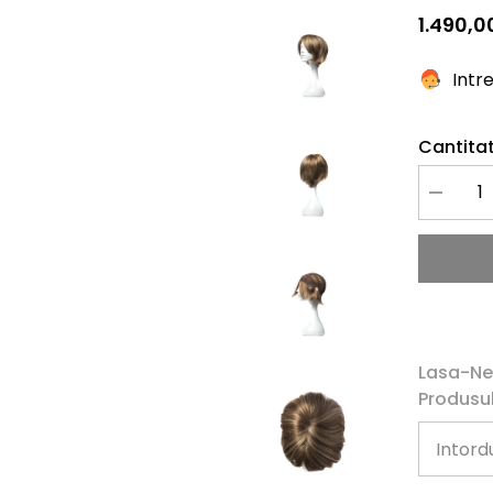
1.490,00
Intr
Cantitat
Redu
cantitate
pentru
Peruca
Naturala
EDNA
Saten
Deschis
Cu
Suvite
Lasa-Ne
Produsul