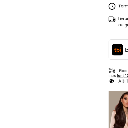
Terme
Livr
au g
Plas
intre
luni, 
Alti