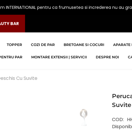
am INTERNATIONAL pentru ca frumusetea si increderea nu au gra
AUTY BAR
TOPPER
COZI DE PAR
BRETOANE SI COCURI
APARATE 
PENTRU PAR
MONTARE EXTENSII | SERVICII
DESPRE NOI
C
eschis Cu Suvite
Peruc
Suvite
COD:
H
Disponibi