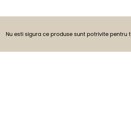
Nu esti sigura ce produse sunt potrivite pentru 
BEFORE
AFTER