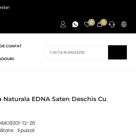
nite!
Liste
0
0
0
de
articole
favorite
DE COAFAT
AI NEVOIE DE AJUTOR?
ADOURI
Daca ai nevoie de ajutor/informatii te
rugam sa ne contactezi.
CONTACT
a Naturala EDNA Saten Deschis Cu
HMO9201-12-26
litate:
Epuizat