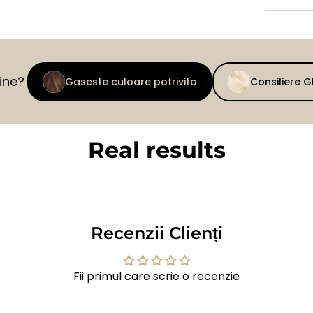
tine?
Gaseste culoare potrivita
Consiliere 
Real results
BEFORE
AFTER
Recenzii Clienți
Fii primul care scrie o recenzie