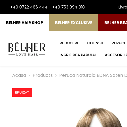
SARI LA CONTINUT
+40 0722 466 444
+40 753 094 018
Livr
BELHER HAIR SHOP
BELHER EXCLUSIVE
BELHER BE
REDUCERI
EXTENSII
PERUCI
INGRIJIREA PARULUI
ACCESORII 
Acasa
Products
Peruca Naturala EDNA Saten D
EPUIZAT