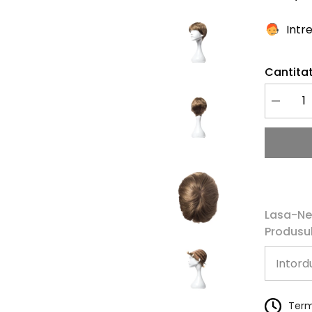
Intr
Cantitat
Redu
cantitate
pentru
Peruca
Naturala
LILI
Blond
Inchis
Lasa-Ne
Produsul
Terme