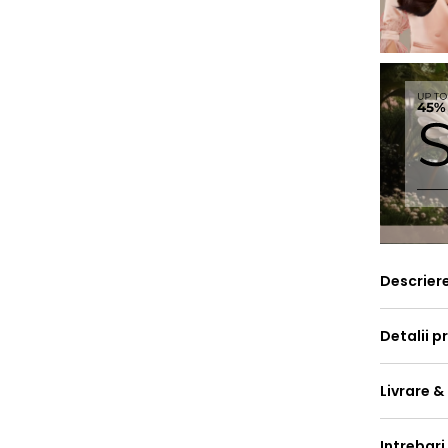
Descrier
Detalii p
Livrare &
Intrebari