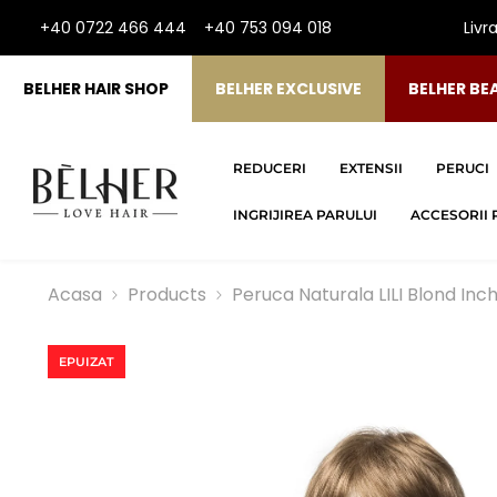
SARI LA CONTINUT
+40 0722 466 444
+40 753 094 018
Livr
BELHER HAIR SHOP
BELHER EXCLUSIVE
BELHER BE
REDUCERI
EXTENSII
PERUCI
INGRIJIREA PARULUI
ACCESORII 
Acasa
Products
Peruca Naturala LILI Blond Inch
EPUIZAT