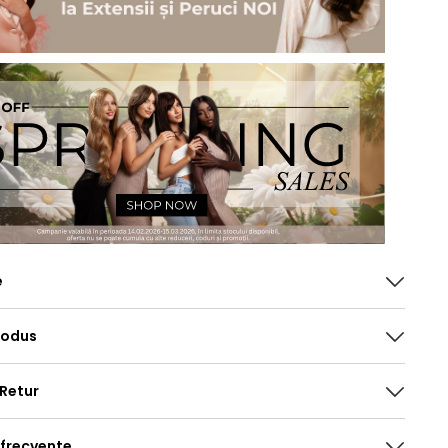
e
rodus
 Retur
 frecvente