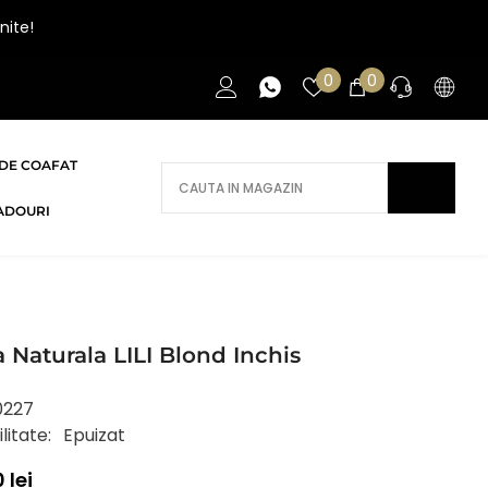
nite!
Liste
0
0
0
de
articole
favorite
DE COAFAT
AI NEVOIE DE AJUTOR?
ADOURI
Daca ai nevoie de ajutor/informatii te
rugam sa ne contactezi.
CONTACT
 Naturala LILI Blond Inchis
0227
litate:
Epuizat
 lei