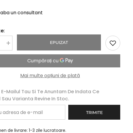
eaba un consultant
e:
EPUIZAT
Mareste
a
cantitatea
pentru
Peruca
Naturala
LILI
Blond
Mai multe opțiuni de plată
Inchis
 E-Mailul Tau Si Te Anuntam De Indata Ce
 Sau Varianta Revine In Stoc.
TRIMITE
n de livrare: 1-3 zile lucratoare.