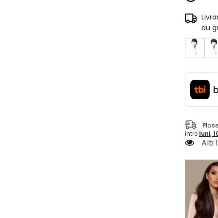
Livr
au g
Plas
intre
luni, 
Alti