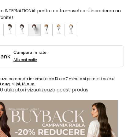
am INTERNATIONAL pentru ca frumusetea si increderea nu
ranite!
Cumpara in rate
.
Afla mai multe
eaza comanda in urmatorele
13
ore
7
minute
si primesti coletul
10 aug.
si
joi, 13 aug.
 10 utilizatori vizualizeaza acest produs