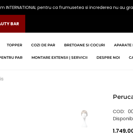
am INTERNATIONAL pentru ca frumusetea si increderea nu au gra
AUTY BAR
TOPPER
COZI DE PAR
BRETOANE SI COCURI
APARATE 
PENTRU PAR
MONTARE EXTENSII | SERVICII
DESPRE NOI
C
is
Peruca
COD:
0
Disponibi
1.749,00