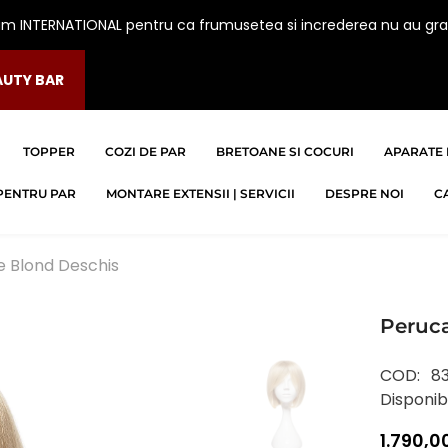
am INTERNATIONAL pentru ca frumusetea si increderea nu au gra
AUTY BAR
TOPPER
COZI DE PAR
BRETOANE SI COCURI
APARATE 
PENTRU PAR
MONTARE EXTENSII | SERVICII
DESPRE NOI
C
 Blond Deschis
Peruc
COD:
8
Disponibi
1.790,00