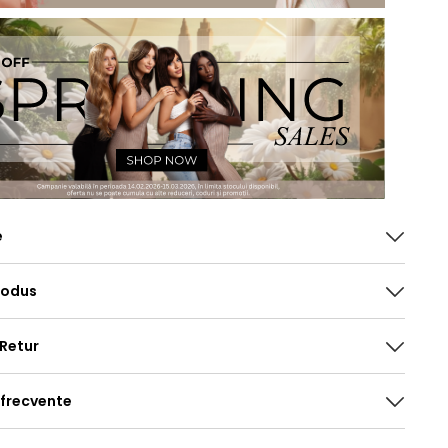
e
rodus
 Retur
 frecvente