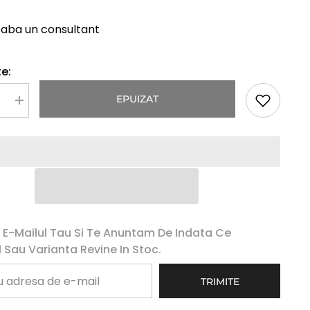
eaba un consultant
e:
EPUIZAT
Mareste
a
cantitatea
pentru
Peruca
Naturala
JOYCE
Ombre
Blond
Deschis
 E-Mailul Tau Si Te Anuntam De Indata Ce
 Sau Varianta Revine In Stoc.
TRIMITE