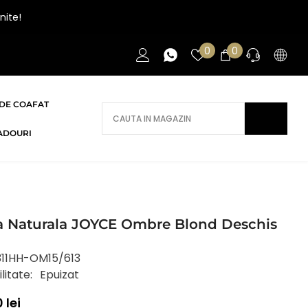
nite!
Liste
0
0
0
de
articole
favorite
DE COAFAT
AI NEVOIE DE AJUTOR?
ADOURI
Daca ai nevoie de ajutor/informatii te
rugam sa ne contactezi.
CONTACT
a Naturala JOYCE Ombre Blond Deschis
311HH-OM15/613
litate:
Epuizat
 lei