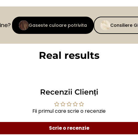
tine?
Gaseste culoare potrivita
Consiliere 
Real results
BEFORE
AFTER
Recenzii Clienți
Fii primul care scrie o recenzie
Scrie o recenzie