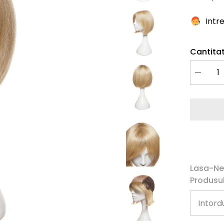
Intr
Cantitat
Redu
cantitate
pentru
Peruca
Naturala
JOYCE
Ombre
Blond
Deschis
Lasa-Ne
Produsul