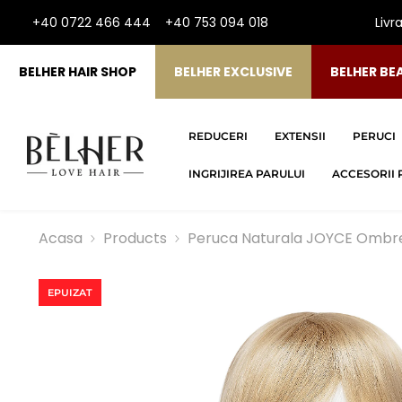
SARI LA CONTINUT
+40 0722 466 444
+40 753 094 018
Livr
BELHER HAIR SHOP
BELHER EXCLUSIVE
BELHER BE
REDUCERI
EXTENSII
PERUCI
INGRIJIREA PARULUI
ACCESORII 
Acasa
Products
Peruca Naturala JOYCE Ombre
EPUIZAT