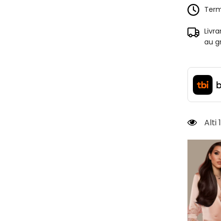
Terme
Livr
au g
Alti