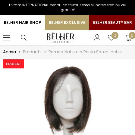
Livram INTERNATIONAL pentru ca frumusetea si increderea nu au
SARI LA CONTINUT
granite!
BELHER HAIR SHOP
BELHER EXCLUSIVE
BELHER BEAUTY BAR
0
Liste
0
0
a
de
favorite
Acasa
Products
Peruca Naturala Paula Saten Inchis
EPUIZAT