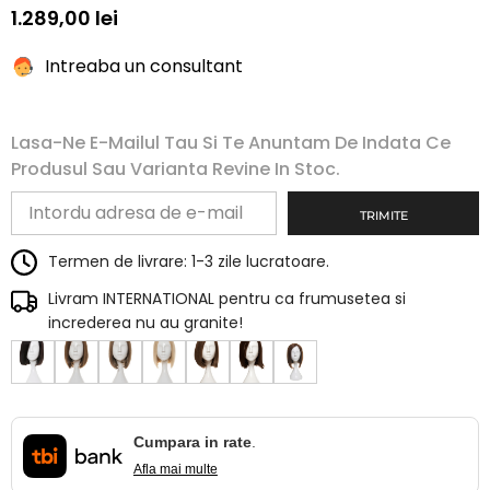
1.289,00 lei
Intreaba un consultant
Lasa-Ne E-Mailul Tau Si Te Anuntam De Indata Ce
Produsul Sau Varianta Revine In Stoc.
TRIMITE
Termen de livrare: 1-3 zile lucratoare.
Livram INTERNATIONAL pentru ca frumusetea si
increderea nu au granite!
Cumpara in rate
.
Afla mai multe