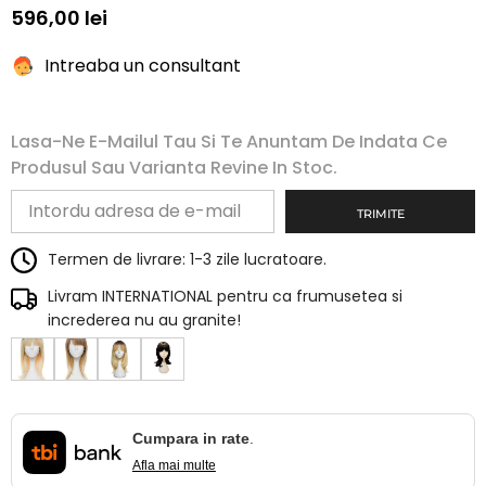
596,00 lei
Intreaba un consultant
Lasa-Ne E-Mailul Tau Si Te Anuntam De Indata Ce
Produsul Sau Varianta Revine In Stoc.
TRIMITE
Termen de livrare: 1-3 zile lucratoare.
Livram INTERNATIONAL pentru ca frumusetea si
increderea nu au granite!
Cumpara in rate
.
Afla mai multe