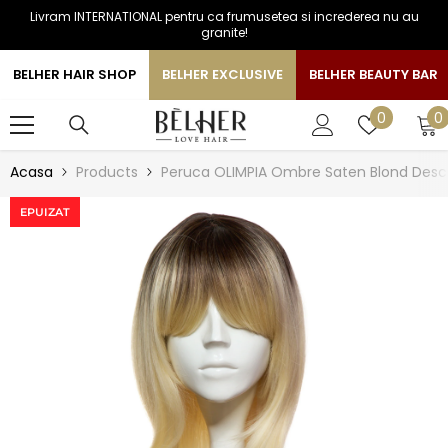
Livram INTERNATIONAL pentru ca frumusetea si increderea nu au
SARI LA CONTINUT
granite!
BELHER HAIR SHOP
BELHER EXCLUSIVE
BELHER BEAUTY BAR
0
Liste
0
0
a
de
favorite
Acasa
Products
Peruca OLIMPIA Ombre Saten Blond Desc
EPUIZAT