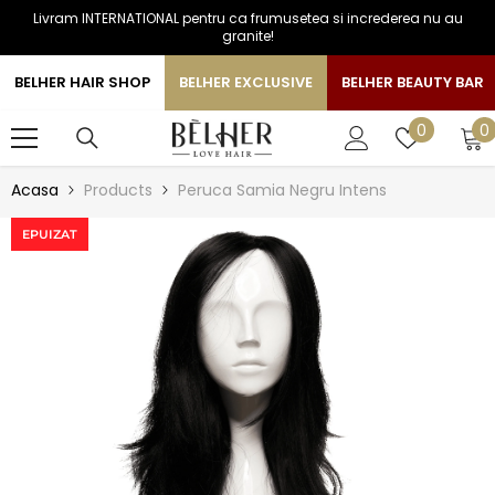
Livram INTERNATIONAL pentru ca frumusetea si increderea nu au
SARI LA CONTINUT
granite!
BELHER HAIR SHOP
BELHER EXCLUSIVE
BELHER BEAUTY BAR
0
Liste
0
0
a
de
favorite
Acasa
Products
Peruca Samia Negru Intens
EPUIZAT