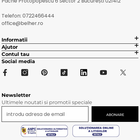
Pache Protopopescu 6 Sector 2 București 021412
Telefon:
0722466444
office@belher.ro
Informatii
Ajutor
Contul tau
Social media
Newsletter
Ultimele noutati si promotii speciale
ABONARE