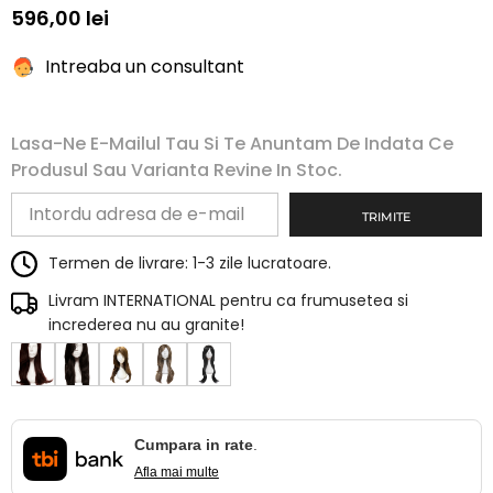
596,00 lei
Intreaba un consultant
Lasa-Ne E-Mailul Tau Si Te Anuntam De Indata Ce
Produsul Sau Varianta Revine In Stoc.
TRIMITE
Termen de livrare: 1-3 zile lucratoare.
Livram INTERNATIONAL pentru ca frumusetea si
increderea nu au granite!
Cumpara in rate
.
Afla mai multe