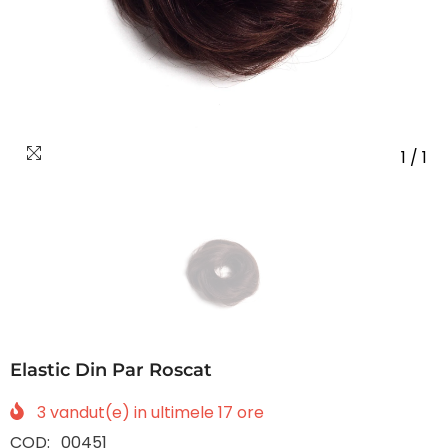
1
/
1
Elastic Din Par Roscat
3
vandut(e) in ultimele
17
ore
COD:
00451