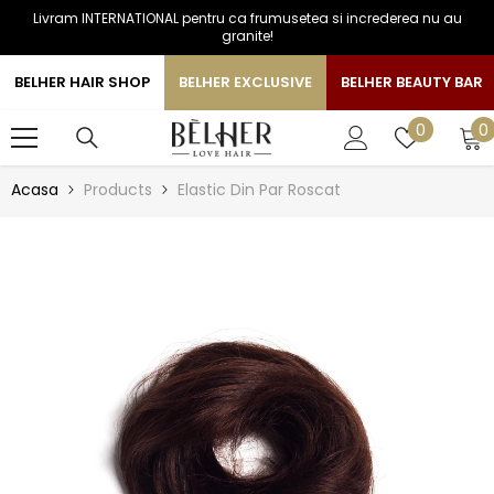
Livram INTERNATIONAL pentru ca frumusetea si increderea nu au
SARI LA CONTINUT
granite!
BELHER HAIR SHOP
BELHER EXCLUSIVE
BELHER BEAUTY BAR
0
Liste
0
0
a
de
favorite
Acasa
Products
Elastic Din Par Roscat