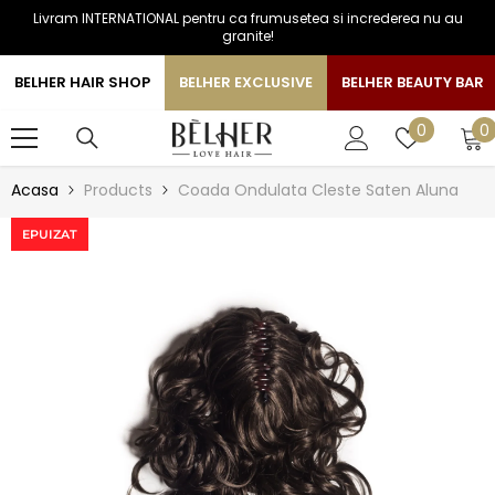
Livram INTERNATIONAL pentru ca frumusetea si increderea nu au
SARI LA CONTINUT
granite!
BELHER HAIR SHOP
BELHER EXCLUSIVE
BELHER BEAUTY BAR
0
Liste
0
0
a
de
favorite
Acasa
Products
Coada Ondulata Cleste Saten Aluna
EPUIZAT