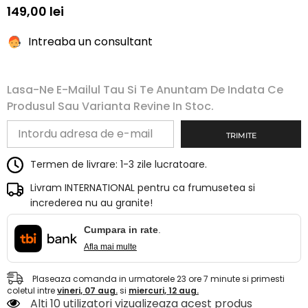
149,00 lei
Intreaba un consultant
Lasa-Ne E-Mailul Tau Si Te Anuntam De Indata Ce
Produsul Sau Varianta Revine In Stoc.
TRIMITE
Termen de livrare: 1-3 zile lucratoare.
Livram INTERNATIONAL pentru ca frumusetea si
increderea nu au granite!
Cumpara in rate
.
Afla mai multe
Plaseaza comanda in urmatorele
23
ore
7
minute
si primesti
coletul intre
vineri, 07 aug.
si
miercuri, 12 aug.
Alti 10 utilizatori vizualizeaza acest produs