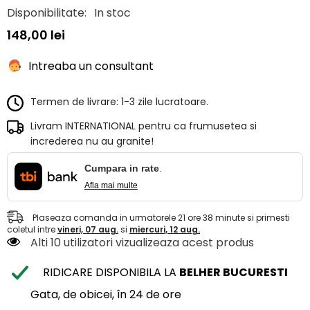
Disponibilitate:
In stoc
148,00 lei
Intreaba un consultant
Termen de livrare: 1-3 zile lucratoare.
Livram INTERNATIONAL pentru ca frumusetea si
increderea nu au granite!
Cumpara in rate
.
Afla mai multe
Plaseaza comanda in urmatorele
21
ore
38
minute
si primesti
coletul intre
vineri, 07 aug.
si
miercuri, 12 aug.
Alti 10 utilizatori vizualizeaza acest produs
RIDICARE DISPONIBILA LA
BELHER BUCURESTI
Gata, de obicei, în 24 de ore