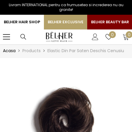
Livram INTERNATIONAL pentru ca frumusetea si increderea nu au
SARI LA CONTINUT
granite!
BELHER HAIR SHOP
BELHER EXCLUSIVE
BELHER BEAUTY BAR
0
Liste
0
0
a
de
favorite
Acasa
Products
Elastic Din Par Saten Deschis Cenusiu