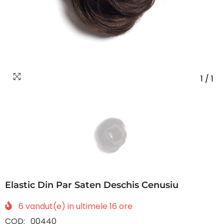
1
/
1
Elastic Din Par Saten Deschis Cenusiu
6
vandut(e) in ultimele
16
ore
COD:
00440