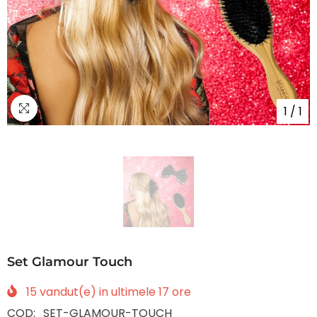
1
/
1
Set Glamour Touch
15
vandut(e) in ultimele
17
ore
COD:
SET-GLAMOUR-TOUCH