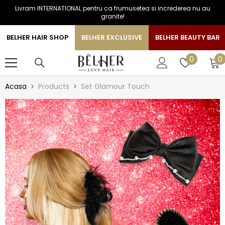
Livram INTERNATIONAL pentru ca frumusetea si increderea nu au
SARI LA CONTINUT
granite!
BELHER HAIR SHOP
BELHER EXCLUSIVE
BELHER BEAUTY BAR
0
Liste
0
0
a
de
favorite
Acasa
Products
Set Glamour Touch