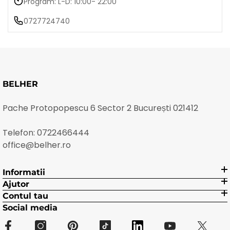
Program: L-D: 10:00- 22:00
0727724740
BELHER
Pache Protopopescu 6 Sector 2 București 021412
Telefon:
0722466444
office@belher.ro
Informatii
Ajutor
Contul tau
Social media