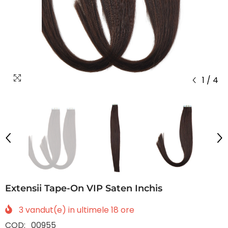
1
/
4
Extensii Tape-On VIP Saten Inchis
3
vandut(e) in ultimele
18
ore
COD:
00955