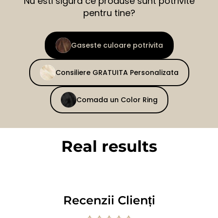
Nu esti sigura ce produse sunt potrivite
pentru tine?
Gaseste culoare potrivita
Consiliere GRATUITA Personalizata
Comada un Color Ring
Real results
BEFORE
AFTER
Recenzii Clienți