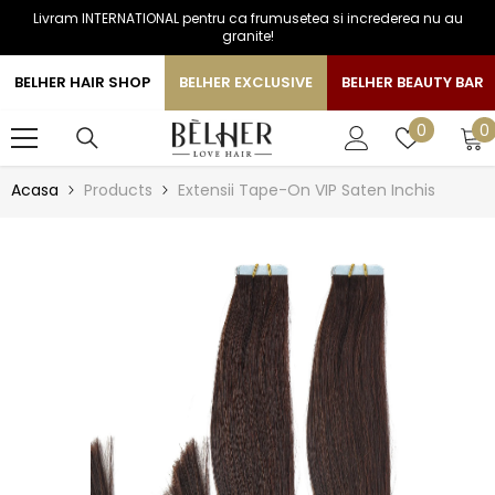
Livram INTERNATIONAL pentru ca frumusetea si increderea nu au
SARI LA CONTINUT
granite!
BELHER HAIR SHOP
BELHER EXCLUSIVE
BELHER BEAUTY BAR
0
Liste
0
0
a
de
favorite
Acasa
Products
Extensii Tape-On VIP Saten Inchis