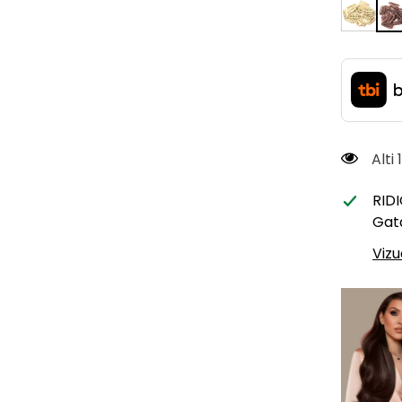
Alti
RID
Gata
Vizu