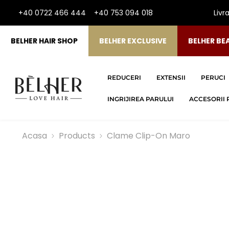
SARI LA CONTINUT
+40 0722 466 444
+40 753 094 018
Livr
BELHER HAIR SHOP
BELHER EXCLUSIVE
BELHER BE
REDUCERI
EXTENSII
PERUCI
INGRIJIREA PARULUI
ACCESORII 
Acasa
Products
Clame Clip-On Maro