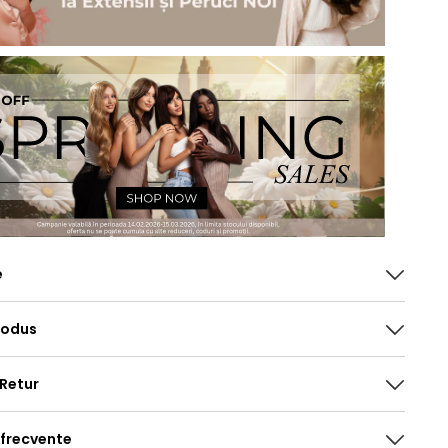
e
rodus
 Retur
 frecvente