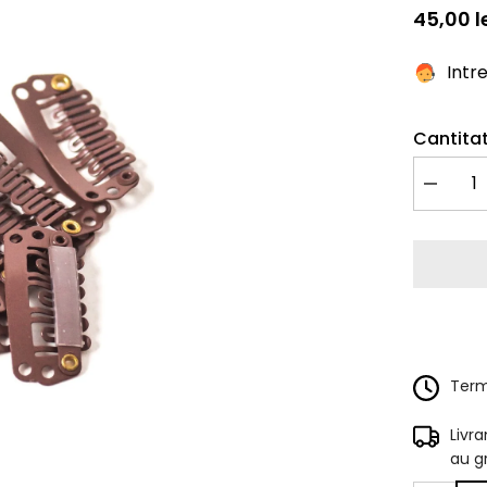
45,00 l
Intr
Cantitat
Redu
cantitate
pentru
Clame
Clip-
On
Maro
Terme
Livr
au g