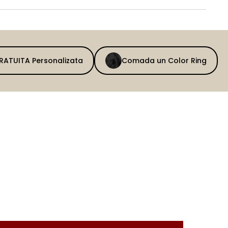
GRATUITA Personalizata
Comada un Color Ring
BEFORE
AFTER