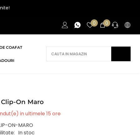
nite!
Liste
0
0
0
de
articole
favorite
DE COAFAT
AI NEVOIE DE AJUTOR?
ADOURI
Daca ai nevoie de ajutor/informatii te
rugam sa ne contactezi.
CONTACT
 Clip-On Maro
ndut(e) in ultimele
15
ore
LIP-ON-MARO
litate:
In stoc