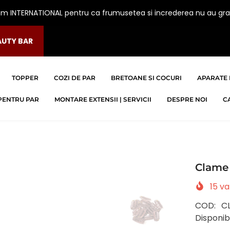
am INTERNATIONAL pentru ca frumusetea si increderea nu au gra
AUTY BAR
TOPPER
COZI DE PAR
BRETOANE SI COCURI
APARATE 
PENTRU PAR
MONTARE EXTENSII | SERVICII
DESPRE NOI
C
Clame
15
va
COD:
C
Disponibi