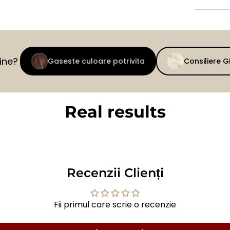
tine?
Gaseste culoare potrivita
Consiliere 
Real results
BEFORE
AFTER
Recenzii Clienți
Fii primul care scrie o recenzie