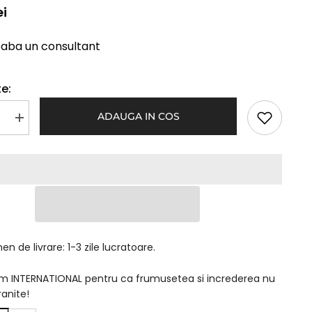
ei
eaba un consultant
e:
ADAUGA IN COS
Mareste
a
cantitatea
pentru
Clame
Clip-
On
Maro
n de livrare: 1-3 zile lucratoare.
am INTERNATIONAL pentru ca frumusetea si increderea nu
ranite!