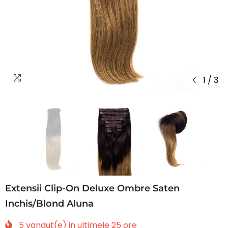
1
/
3
Extensii Clip-On Deluxe Ombre Saten
Inchis/Blond Aluna
5
vandut(e) in ultimele
25
ore