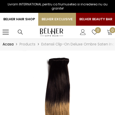
Livram INTERNATIONAL pentru ca frumusetea si increderea nu au
SARI LA CONTINUT
granite!
BELHER HAIR SHOP
BELHER EXCLUSIVE
BELHER BEAUTY BAR
0
Liste
0
0
a
de
favorite
Acasa
Products
Extensii Clip-On Deluxe Ombre Saten Inc