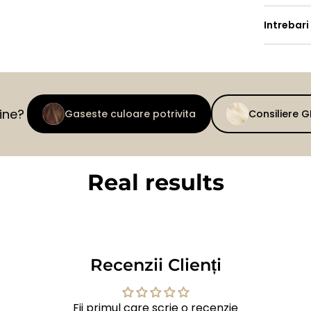
Intrebari
tine?
Gaseste culoare potrivita
Consiliere 
Real results
BEFORE
AFTER
Recenzii Clienți
Fii primul care scrie o recenzie