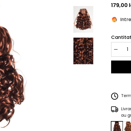
179,00 l
Intr
Cantitat
Redu
cantitate
pentru
Coada
Par
Cret
Aramiu
Terme
Livr
au g