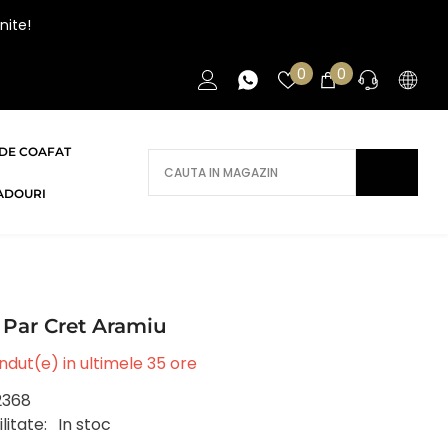
nite!
Liste
0
0
0
de
articole
favorite
DE COAFAT
AI NEVOIE DE AJUTOR?
ADOURI
Daca ai nevoie de ajutor/informatii te
rugam sa ne contactezi.
CONTACT
Par Cret Aramiu
dut(e) in ultimele
35
ore
2368
litate:
In stoc