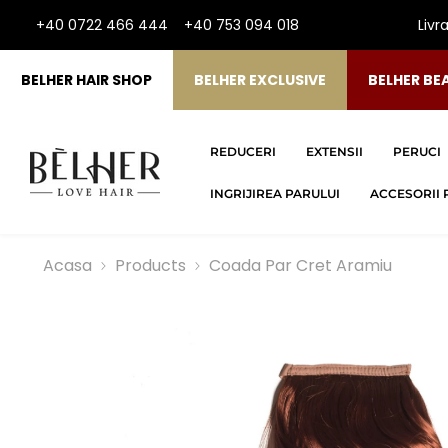
SARI LA CONTINUT
+40 0722 466 444
+40 753 094 018
Livr
BELHER HAIR SHOP
BELHER EXCLUSIVE
BELHER BE
REDUCERI
EXTENSII
PERUCI
INGRIJIREA PARULUI
ACCESORII 
Acasa
Products
Coada Par Cret Aramiu