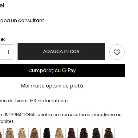
ei
eaba un consultant
e:
ADAUGA IN COS
Mareste
a
cantitatea
pentru
Coada
Par
Cret
Aramiu
Mai multe opțiuni de plată
n de livrare: 1-3 zile lucratoare.
am INTERNATIONAL pentru ca frumusetea si increderea nu
ranite!