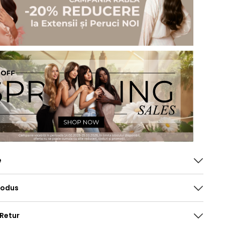
e
rodus
 Retur