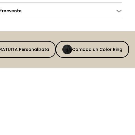
 frecvente
GRATUITA Personalizata
Comada un Color Ring
BEFORE
AFTER