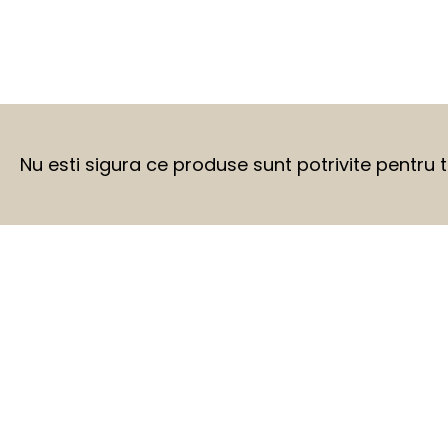
Nu esti sigura ce produse sunt potrivite pentru 
BEFORE
AFTER