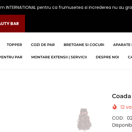
am INTERNATIONAL pentru ca frumusetea si increderea nu au gra
AUTY BAR
TOPPER
COZI DE PAR
BRETOANE SI COCURI
APARATE 
PENTRU PAR
MONTARE EXTENSII | SERVICII
DESPRE NOI
C
Coada 
12
van
COD:
0
Disponibi