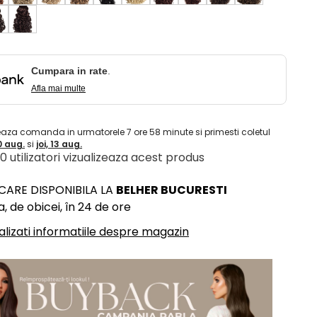
Cumpara in rate
.
Afla mai multe
eaza comanda in urmatorele
7
ore
58
minute
si primesti coletul
10 aug.
si
joi, 13 aug.
 10 utilizatori vizualizeaza acest produs
ICARE DISPONIBILA LA
BELHER BUCURESTI
, de obicei, în 24 de ore
alizati informatiile despre magazin