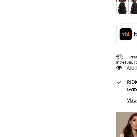
Plas
intre
luni, 
Alti
RID
Gata
Vizu