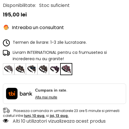
Disponibilitate:
Stoc suficient
195,00 lei
Intreaba un consultant
Termen de livrare: 1-3 zile lucratoare.
Livram INTERNATIONAL pentru ca frumusetea si
increderea nu au granite!
Cumpara in rate
.
Afla mai multe
Plaseaza comanda in urmatorele
23
ore
5
minute
si primesti
coletul intre
luni, 10 aug.
si
joi, 13 aug.
Alti 10 utilizatori vizualizeaza acest produs