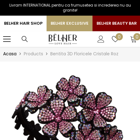
Livram INTERNATIONAL pentru ca frumusetea si increderea nu au
SARI LA CONTINUT
granite!
BELHER HAIR SHOP
BELHER EXCLUSIVE
BELHER BEAUTY BAR
0
Liste
0
0
a
de
favorite
Acasa
Products
Bentita 3D Floricele Cristale Roz