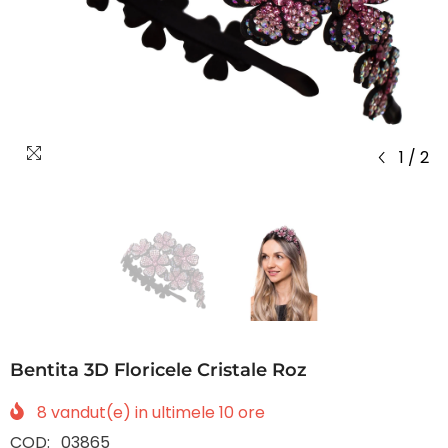
1
/
2
Bentita 3D Floricele Cristale Roz
8
vandut(e) in ultimele
10
ore
COD:
03865