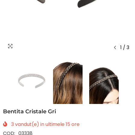
1
/
3
Bentita Cristale Gri
3
vandut(e) in ultimele
15
ore
COD:
03338