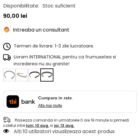
Disponibilitate:
Stoc suficient
90,00 lei
Intreaba un consultant
Termen de livrare: 1-3 zile lucratoare.
Livram INTERNATIONAL pentru ca frumusetea si
increderea nu au granite!
Cumpara in rate
.
Afla mai multe
Plaseaza comanda in urmatorele
0
ore
19
minute
si primesti
coletul intre
luni, 10 aug.
si
joi, 13 aug.
Alti 10 utilizatori vizualizeaza acest produs