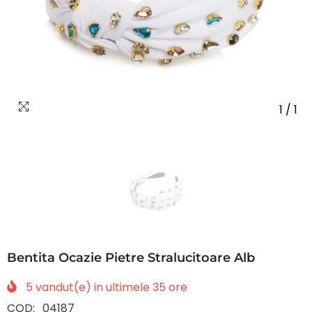
1
/
1
Bentita Ocazie Pietre Stralucitoare Alb
5
vandut(e) in ultimele
35
ore
COD:
04187