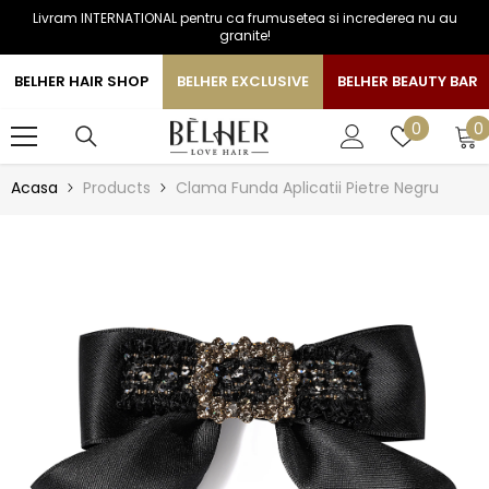
Livram INTERNATIONAL pentru ca frumusetea si increderea nu au
SARI LA CONTINUT
granite!
BELHER HAIR SHOP
BELHER EXCLUSIVE
BELHER BEAUTY BAR
0
Liste
0
0
a
de
favorite
Acasa
Products
Clama Funda Aplicatii Pietre Negru