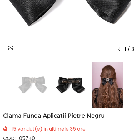
1
/
3
Clama Funda Aplicatii Pietre Negru
15
vandut(e) in ultimele
35
ore
COD:
05740