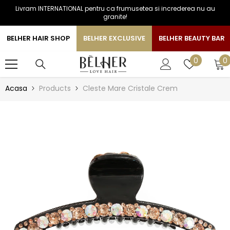
Livram INTERNATIONAL pentru ca frumusetea si increderea nu au
SARI LA CONTINUT
granite!
BELHER HAIR SHOP
BELHER EXCLUSIVE
BELHER BEAUTY BAR
0
Liste
0
0
a
de
favorite
Acasa
Products
Cleste Mare Cristale Crem