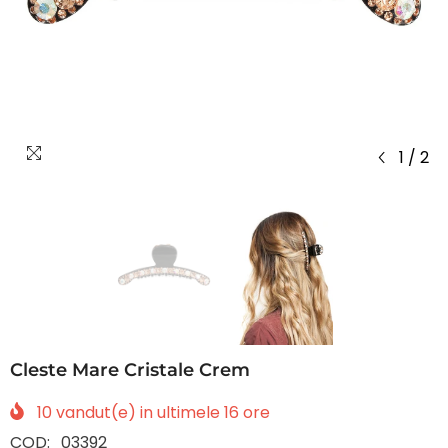
1
/
2
Cleste Mare Cristale Crem
10
vandut(e) in ultimele
16
ore
COD:
03392