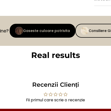
tine?
Gaseste culoare potrivita
Consiliere 
Real results
BEFORE
AFTER
Recenzii Clienți
Fii primul care scrie o recenzie