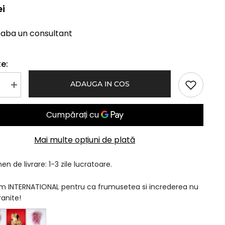
ei
eaba un consultant
e:
ADAUGA IN COS
Mareste
a
cantitatea
pentru
Cleste
Par
Crem
Mai multe opțiuni de plată
n de livrare: 1-3 zile lucratoare.
am INTERNATIONAL pentru ca frumusetea si increderea nu
ranite!