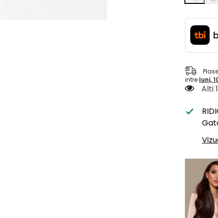
Plas
intre
luni, 
Alti
RID
Gata
Vizu