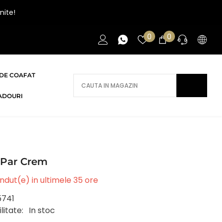
nite!
Liste
0
0
0
de
articole
favorite
DE COAFAT
AI NEVOIE DE AJUTOR?
ADOURI
Daca ai nevoie de ajutor/informatii te
rugam sa ne contactezi.
CONTACT
 Par Crem
ndut(e) in ultimele
35
ore
5741
litate:
In stoc