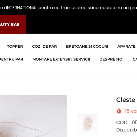
am INTERNATIONAL pentru ca frumusetea si increderea nu au gra
AUTY BAR
TOPPER
COZI DE PAR
BRETOANE SI COCURI
APARATE 
PENTRU PAR
MONTARE EXTENSII | SERVICII
DESPRE NOI
C
Cleste
15
va
COD:
0
Disponibi