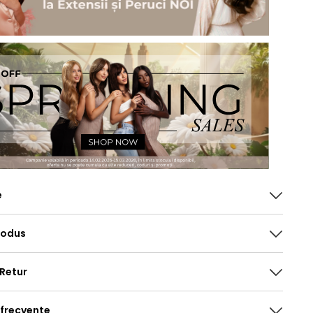
e
rodus
 Retur
 frecvente