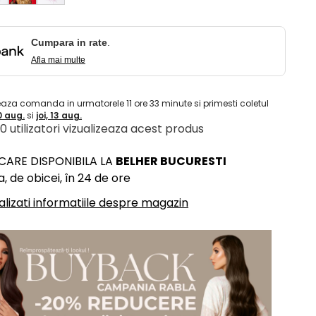
Cumpara in rate
.
Afla mai multe
eaza comanda in urmatorele
11
ore
33
minute
si primesti coletul
10 aug.
si
joi, 13 aug.
 10 utilizatori vizualizeaza acest produs
ICARE DISPONIBILA LA
BELHER BUCURESTI
, de obicei, în 24 de ore
alizati informatiile despre magazin