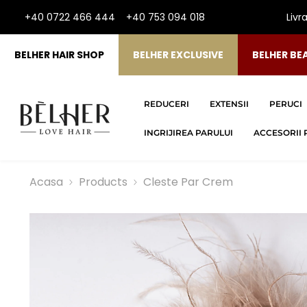
SARI LA CONTINUT
+40 0722 466 444
+40 753 094 018
Livr
BELHER HAIR SHOP
BELHER EXCLUSIVE
BELHER BE
REDUCERI
EXTENSII
PERUCI
INGRIJIREA PARULUI
ACCESORII 
Acasa
Products
Cleste Par Crem