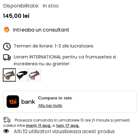
Disponibilitate:
In stoc
145,00 lei
Intreaba un consultant
Termen de livrare: 1-3 zile lucratoare.
Livram INTERNATIONAL pentru ca frumusetea si
increderea nu au granite!
Cumpara in rate
.
Afla mai multe
Plaseaza comanda in urmatorele
13
ore
21
minute
si primesti
coletul intre
marți, 11 aug.
si
luni, 17 aug.
Alti 10 utilizatori vizualizeaza acest produs