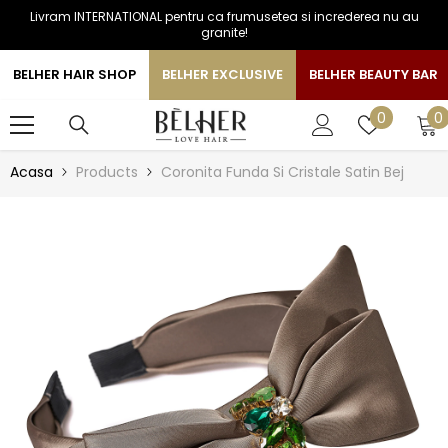
Livram INTERNATIONAL pentru ca frumusetea si increderea nu au
SARI LA CONTINUT
granite!
BELHER HAIR SHOP
BELHER EXCLUSIVE
BELHER BEAUTY BAR
0
Liste
0
0
a
de
favorite
Acasa
Products
Coronita Funda Si Cristale Satin Bej