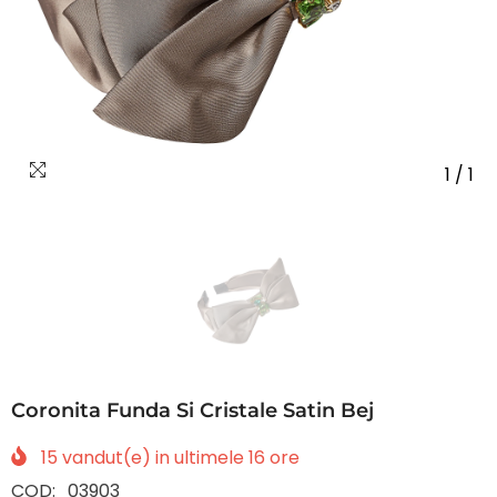
1
/
1
Coronita Funda Si Cristale Satin Bej
15
vandut(e) in ultimele
16
ore
COD:
03903