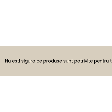
Nu esti sigura ce produse sunt potrivite pentru 
BEFORE
AFTER