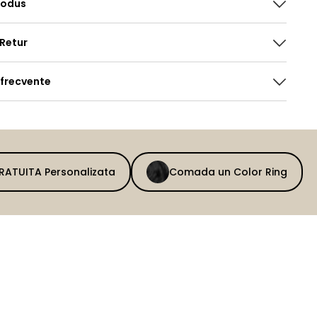
rodus
 Retur
 frecvente
GRATUITA Personalizata
Comada un Color Ring
BEFORE
AFTER