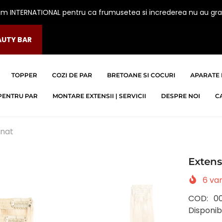
am INTERNATIONAL pentru ca frumusetea si increderea nu au gra
AUTY BAR
TOPPER
COZI DE PAR
BRETOANE SI COCURI
APARATE 
PENTRU PAR
MONTARE EXTENSII | SERVICII
DESPRE NOI
C
inat
Extens
6
van
COD:
0
Disponibi