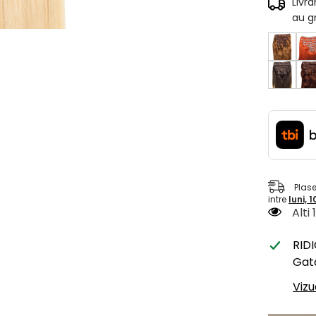
Livr
au g
Plas
intre
luni, 
Alti
RID
Gata
Vizu