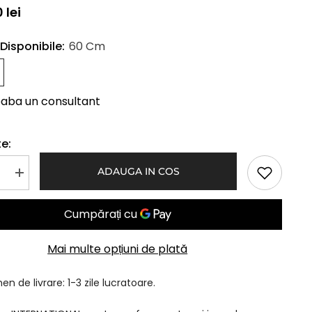
 lei
Disponibile:
60 Cm
eaba un consultant
e:
ADAUGA IN COS
Mareste
a
cantitatea
pentru
Extensii
Clip-
On
VIP
Mai multe opțiuni de plată
Blond
Platinat
n de livrare: 1-3 zile lucratoare.