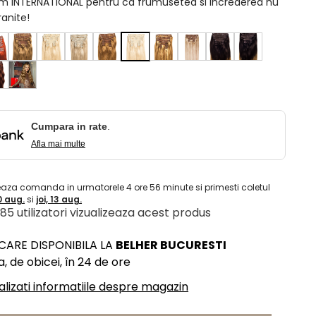
am INTERNATIONAL pentru ca frumusetea si increderea nu
ranite!
Cumpara in rate
.
Afla mai multe
eaza comanda in urmatorele
4
ore
56
minute
si primesti coletul
10 aug.
si
joi, 13 aug.
 185 utilizatori vizualizeaza acest produs
ICARE DISPONIBILA LA
BELHER BUCURESTI
, de obicei, în 24 de ore
alizati informatiile despre magazin