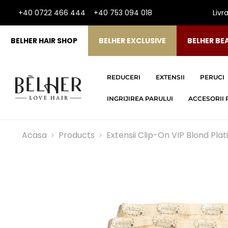
SARI LA CONTINUT
+40 0722 466 444
+40 753 094 018
Livr
BELHER HAIR SHOP
BELHER EXCLUSIVE
BELHER BE
REDUCERI
EXTENSII
PERUCI
INGRIJIREA PARULUI
ACCESORII 
Acasa
Products
Extensii Clip-On VIP Blond Plat