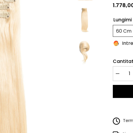
1.778,00
Lungimi 
60 Cm
Intr
Cantitat
Redu
cantitate
pentru
Extensii
Clip-
On
VIP
Blond
Platinat
Terme