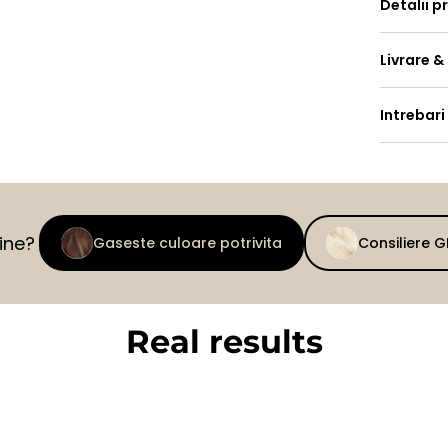
Detalii p
Livrare &
Intrebari
tine?
Gaseste culoare potrivita
Consiliere 
Real results
BEFORE
AFTER