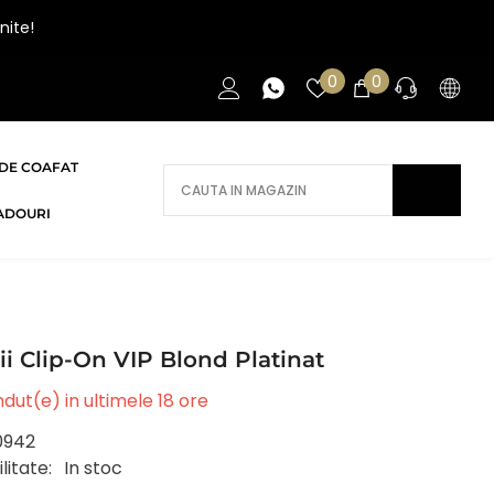
nite!
Liste
0
0
0
de
articole
favorite
DE COAFAT
AI NEVOIE DE AJUTOR?
ADOURI
Daca ai nevoie de ajutor/informatii te
rugam sa ne contactezi.
CONTACT
ii Clip-On VIP Blond Platinat
dut(e) in ultimele
18
ore
0942
litate:
In stoc