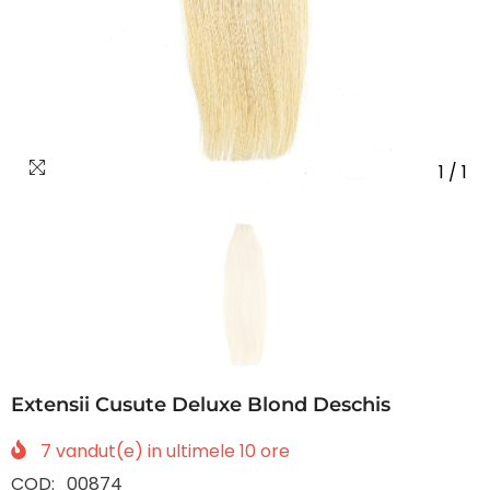
1
/
1
Extensii Cusute Deluxe Blond Deschis
7
vandut(e) in ultimele
10
ore
COD:
00874