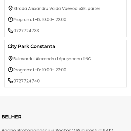
Strada Alexandru Vaida Voevod 53B, parter
Program: L-D: 10:00- 22:00
0727724733
City Park Constanta
Bulevardul Alexandru Lăpușneanu 116C
Program: L-D: 10:00- 22:00
0727724740
BELHER
Pache Protopopescu 6 Sector 2 București 021412