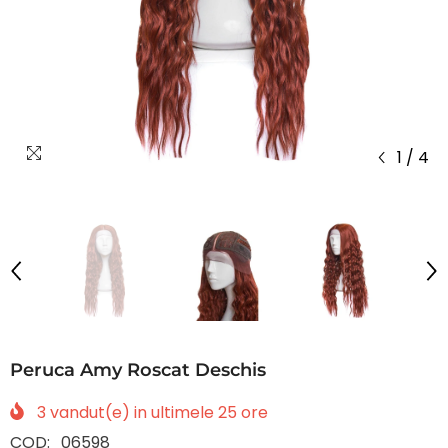
1
/
4
Peruca Amy Roscat Deschis
3
vandut(e) in ultimele
25
ore
COD:
06598