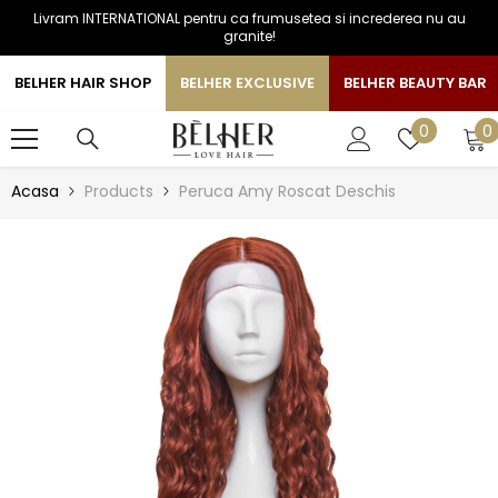
Livram INTERNATIONAL pentru ca frumusetea si increderea nu au
SARI LA CONTINUT
granite!
BELHER HAIR SHOP
BELHER EXCLUSIVE
BELHER BEAUTY BAR
0
Liste
0
0
a
de
favorite
Acasa
Products
Peruca Amy Roscat Deschis