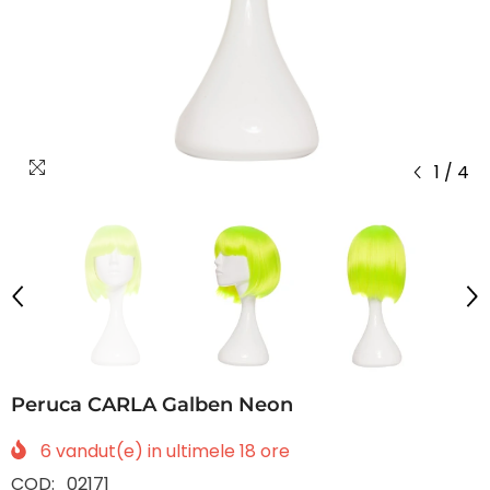
1
/
4
Peruca CARLA Galben Neon
6
vandut(e) in ultimele
18
ore
COD:
02171