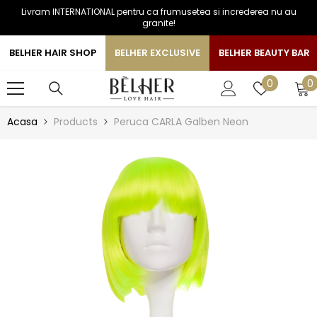
Livram INTERNATIONAL pentru ca frumusetea si increderea nu au
SARI LA CONTINUT
granite!
BELHER HAIR SHOP
BELHER EXCLUSIVE
BELHER BEAUTY BAR
0
Liste
0
0
a
de
favorite
Acasa
Products
Peruca CARLA Galben Neon