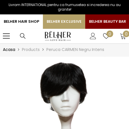
Livram INTERNATIONAL pentru ca frumusetea si increderea nu au
SARI LA CONTINUT
granite!
BELHER HAIR SHOP
BELHER EXCLUSIVE
BELHER BEAUTY BAR
0
Liste
0
0
a
de
favorite
Acasa
Products
Peruca CARMEN Negru Intens