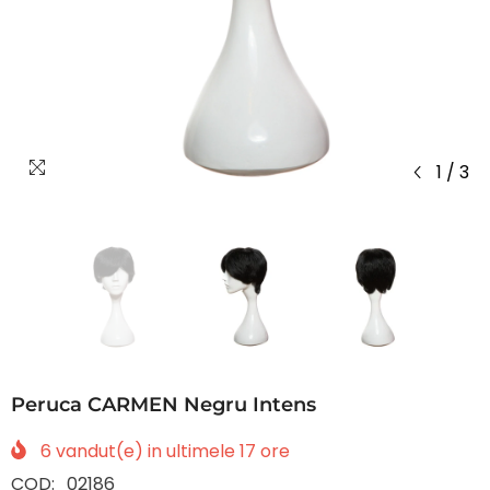
1
/
3
Peruca CARMEN Negru Intens
6
vandut(e) in ultimele
17
ore
COD:
02186