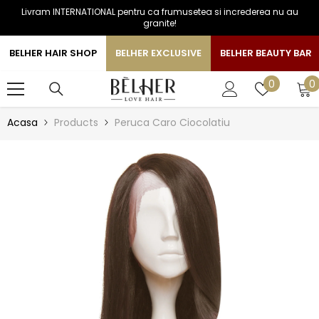
Livram INTERNATIONAL pentru ca frumusetea si increderea nu au
SARI LA CONTINUT
granite!
BELHER HAIR SHOP
BELHER EXCLUSIVE
BELHER BEAUTY BAR
0
Liste
0
0
a
de
favorite
Acasa
Products
Peruca Caro Ciocolatiu