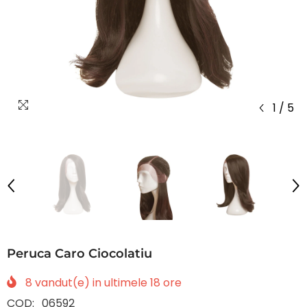
1
/
5
Peruca Caro Ciocolatiu
8
vandut(e) in ultimele
18
ore
COD:
06592