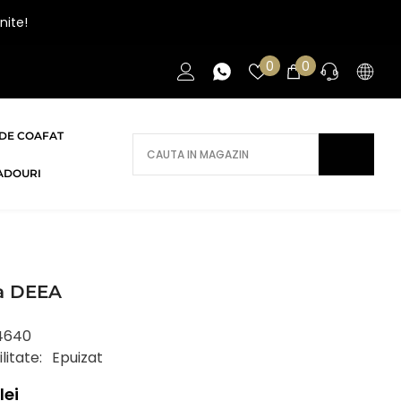
nite!
Liste
0
0
0
de
articole
favorite
DE COAFAT
AI NEVOIE DE AJUTOR?
ADOURI
Daca ai nevoie de ajutor/informatii te
rugam sa ne contactezi.
CONTACT
a DEEA
4640
litate:
Epuizat
lei