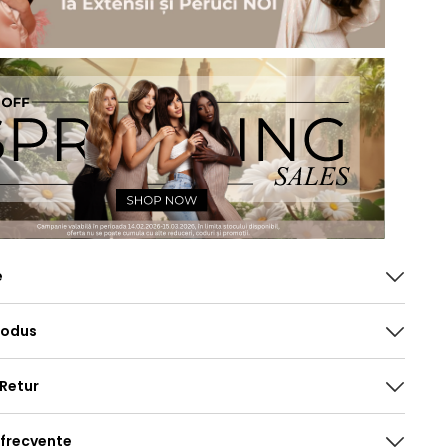
e
rodus
 Retur
 frecvente