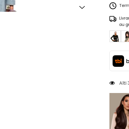
Terme
Livr
au g
Alti