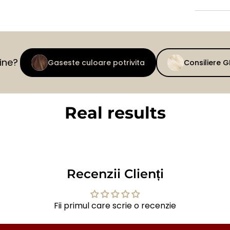
tine?
Gaseste culoare potrivita
Consiliere 
Real results
BEFORE
AFTER
Recenzii Clienți
Fii primul care scrie o recenzie