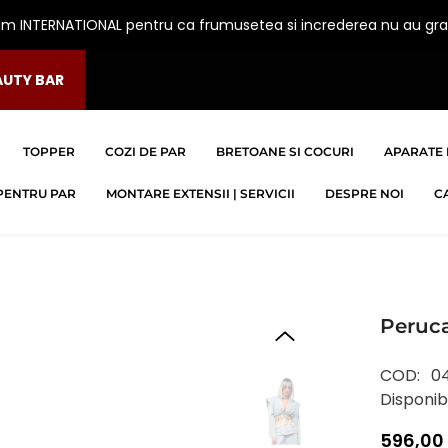
am INTERNATIONAL pentru ca frumusetea si increderea nu au gra
AUTY BAR
TOPPER
COZI DE PAR
BRETOANE SI COCURI
APARATE 
PENTRU PAR
MONTARE EXTENSII | SERVICII
DESPRE NOI
C
Peruc
COD:
0
Disponibi
596,00 