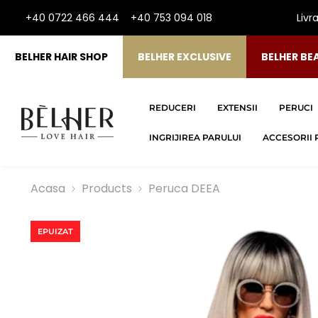
SARI LA CONTINUT
+40 0722 466 444
+40 753 094 018
Livr
BELHER HAIR SHOP
BELHER EXCLUSIVE
BELHER BE
REDUCERI
EXTENSII
PERUCI
INGRIJIREA PARULUI
ACCESORII 
Acasa
Products
Peruca DEEA
EPUIZAT