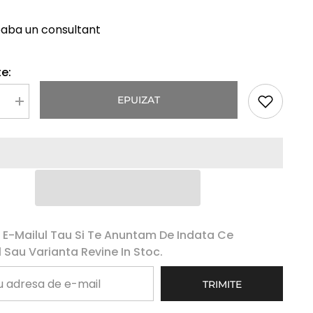
eaba un consultant
e:
EPUIZAT
Mareste
a
cantitatea
pentru
Peruca
DEEA
 E-Mailul Tau Si Te Anuntam De Indata Ce
 Sau Varianta Revine In Stoc.
TRIMITE