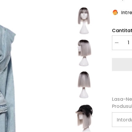
Intr
Cantitat
Redu
cantitate
pentru
Peruca
DEEA
Lasa-Ne
Produsul