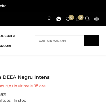
nite!
Liste
0
0
0
de
articole
favorite
DE COAFAT
AI NEVOIE DE AJUTOR?
ADOURI
Daca ai nevoie de ajutor/informatii te
rugam sa ne contactezi.
CONTACT
a DEEA Negru Intens
dut(e) in ultimele
35
ore
6621
litate:
In stoc