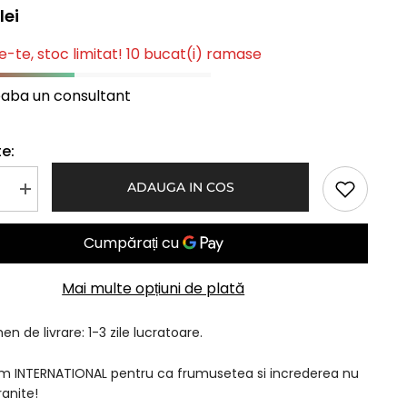
lei
-te, stoc limitat! 10 bucat(i) ramase
eaba un consultant
e:
ADAUGA IN COS
Mareste
a
cantitatea
pentru
Peruca
DEEA
Negru
Intens
Mai multe opțiuni de plată
n de livrare: 1-3 zile lucratoare.
am INTERNATIONAL pentru ca frumusetea si increderea nu
ranite!