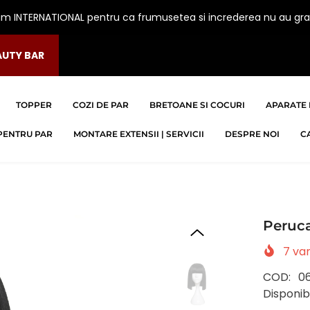
am INTERNATIONAL pentru ca frumusetea si increderea nu au gra
AUTY BAR
TOPPER
COZI DE PAR
BRETOANE SI COCURI
APARATE 
PENTRU PAR
MONTARE EXTENSII | SERVICII
DESPRE NOI
C
Peruc
7
van
COD:
0
Disponibi