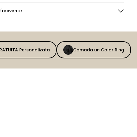
 frecvente
GRATUITA Personalizata
Comada un Color Ring
BEFORE
AFTER