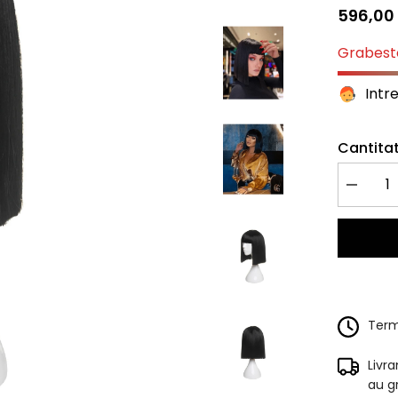
596,00 
Grabeste
Intr
Cantitat
Redu
cantitate
pentru
Peruca
DEEA
Negru
Intens
Terme
Livr
au g