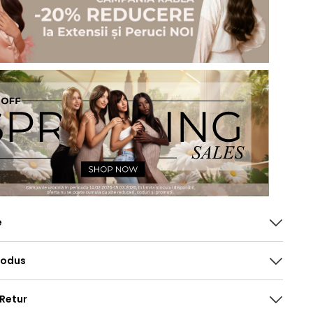
e
rodus
 Retur