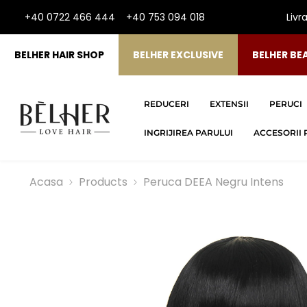
SARI LA CONTINUT
+40 0722 466 444
+40 753 094 018
Livr
BELHER HAIR SHOP
BELHER EXCLUSIVE
BELHER BE
REDUCERI
EXTENSII
PERUCI
INGRIJIREA PARULUI
ACCESORII 
Acasa
Products
Peruca DEEA Negru Intens