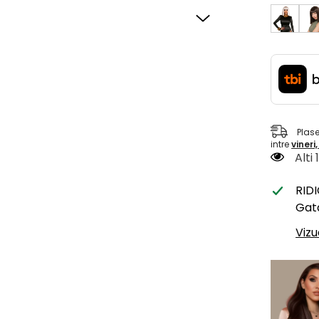
Plas
intre
vineri
Alti
RID
Gata
Vizu