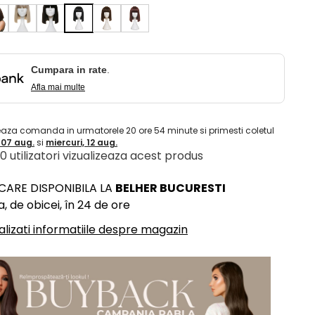
Cumpara in rate
.
Afla mai multe
eaza comanda in urmatorele
20
ore
54
minute
si primesti coletul
, 07 aug.
si
miercuri, 12 aug.
 10 utilizatori vizualizeaza acest produs
ICARE DISPONIBILA LA
BELHER BUCURESTI
, de obicei, în 24 de ore
alizati informatiile despre magazin