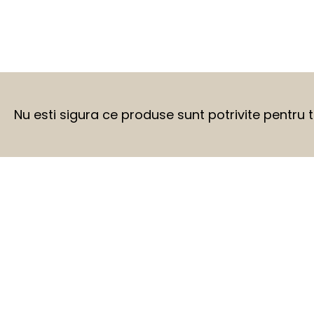
Nu esti sigura ce produse sunt potrivite pentru 
BEFORE
AFTER