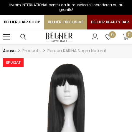
Livram INTERNATIONAL pentru ca frumusetea si increderea nu au
SARI LA CONTINUT
granite!
BELHER HAIR SHOP
BELHER EXCLUSIVE
BELHER BEAUTY BAR
0
Liste
0
0
a
de
favorite
Acasa
Products
Peruca KARINA Negru Natural
EPUIZAT