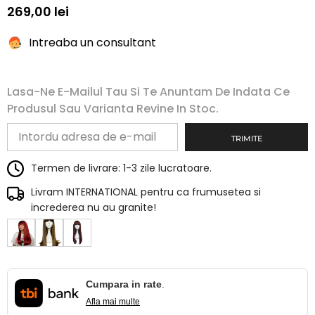
269,00 lei
Intreaba un consultant
Lasa-Ne E-Mailul Tau Si Te Anuntam De Indata Ce
Produsul Sau Varianta Revine In Stoc.
TRIMITE
Termen de livrare: 1-3 zile lucratoare.
Livram INTERNATIONAL pentru ca frumusetea si
increderea nu au granite!
Cumpara in rate
.
Afla mai multe