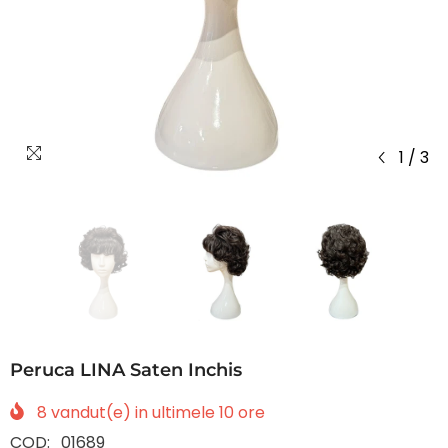
1
/
3
Peruca LINA Saten Inchis
8
vandut(e) in ultimele
10
ore
COD:
01689