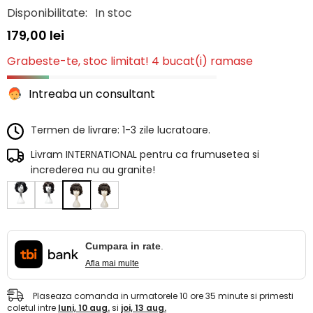
Disponibilitate:
In stoc
179,00 lei
Grabeste-te, stoc limitat! 4 bucat(i) ramase
Intreaba un consultant
Termen de livrare: 1-3 zile lucratoare.
Livram INTERNATIONAL pentru ca frumusetea si
increderea nu au granite!
Cumpara in rate
.
Afla mai multe
Plaseaza comanda in urmatorele
10
ore
35
minute
si primesti
coletul intre
luni, 10 aug.
si
joi, 13 aug.