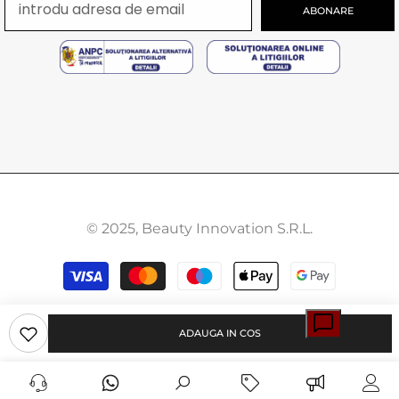
ABONARE
© 2025, Beauty Innovation S.R.L.
Modalitati
de
plata
ADAUGA IN COS