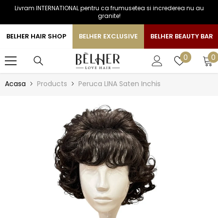
Livram INTERNATIONAL pentru ca frumusetea si increderea nu au
SARI LA CONTINUT
granite!
BELHER HAIR SHOP
BELHER EXCLUSIVE
BELHER BEAUTY BAR
0
Liste
0
0
a
de
favorite
Acasa
Products
Peruca LINA Saten Inchis