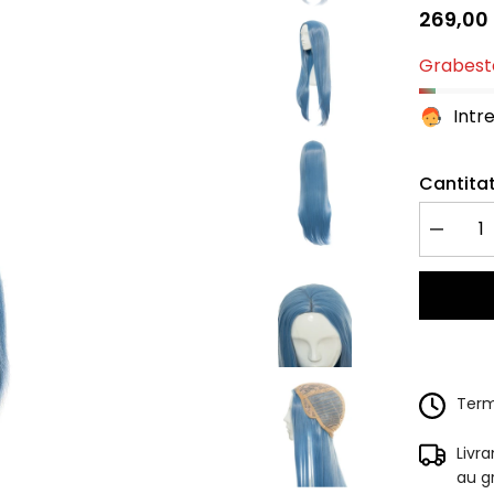
269,00 
Grabeste
Intr
Cantitat
Redu
cantitate
pentru
Peruca
LORA
Bleu
Ciel
Terme
Livr
au g