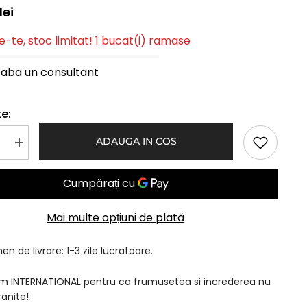
lei
-te, stoc limitat! 1 bucat(i) ramase
eaba un consultant
e:
ADAUGA IN COS
Mareste
a
cantitatea
pentru
Peruca
LORA
Bleu
Ciel
Mai multe opțiuni de plată
n de livrare: 1-3 zile lucratoare.
am INTERNATIONAL pentru ca frumusetea si increderea nu
ranite!