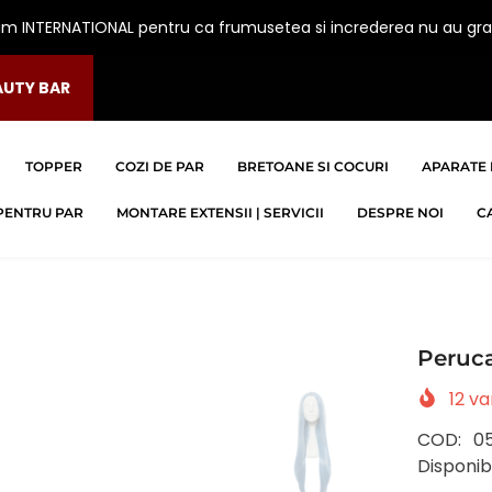
am INTERNATIONAL pentru ca frumusetea si increderea nu au gra
AUTY BAR
TOPPER
COZI DE PAR
BRETOANE SI COCURI
APARATE 
PENTRU PAR
MONTARE EXTENSII | SERVICII
DESPRE NOI
C
Peruca
12
van
COD:
0
Disponibi