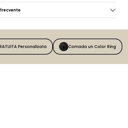
 frecvente
GRATUITA Personalizata
Comada un Color Ring
BEFORE
AFTER