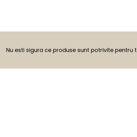
Nu esti sigura ce produse sunt potrivite pentru 
BEFORE
AFTER