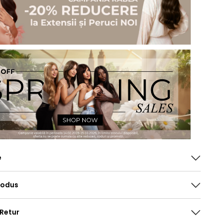
e
rodus
 Retur