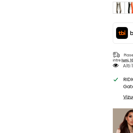
Plas
intre
luni, 
Alti
RID
Gata
Vizu