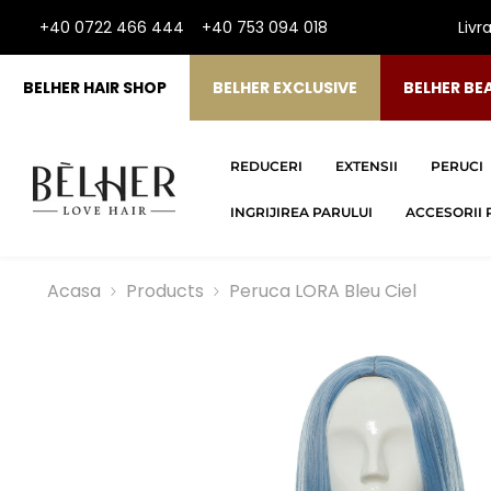
SARI LA CONTINUT
+40 0722 466 444
+40 753 094 018
Livr
BELHER HAIR SHOP
BELHER EXCLUSIVE
BELHER BE
REDUCERI
EXTENSII
PERUCI
INGRIJIREA PARULUI
ACCESORII 
Acasa
Products
Peruca LORA Bleu Ciel