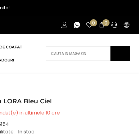
nite!
Liste
0
0
0
de
articole
favorite
DE COAFAT
AI NEVOIE DE AJUTOR?
ADOURI
Daca ai nevoie de ajutor/informatii te
rugam sa ne contactezi.
CONTACT
 LORA Bleu Ciel
dut(e) in ultimele
10
ore
5154
litate:
In stoc