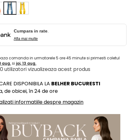
Cumpara in rate
.
Afla mai multe
eaza comanda in urmatorele
5
ore
45
minute
si primesti coletul
10 aug.
si
joi, 13 aug.
 10 utilizatori vizualizeaza acest produs
ICARE DISPONIBILA LA
BELHER BUCURESTI
, de obicei, în 24 de ore
alizati informatiile despre magazin