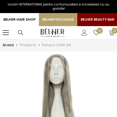
Livram INTERNATIONAL pentru ca frumusetea si increderea nu au
SARI LA CONTINUT
granite!
BELHER HAIR SHOP
BELHER EXCLUSIVE
BELHER BEAUTY BAR
0
Liste
0
0
a
de
favorite
Acasa
Products
Peruca LORA Gri