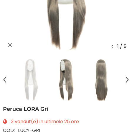
1
/
5
Peruca LORA Gri
3
vandut(e) in ultimele
25
ore
COD:
LUCY-GRI