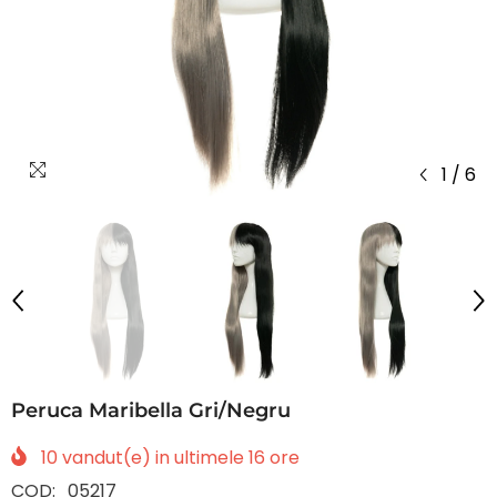
1
/
6
Peruca Maribella Gri/Negru
10
vandut(e) in ultimele
16
ore
COD:
05217