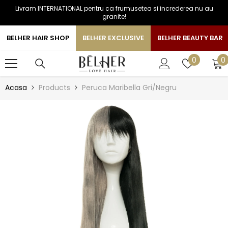
Livram INTERNATIONAL pentru ca frumusetea si increderea nu au
SARI LA CONTINUT
granite!
BELHER HAIR SHOP
BELHER EXCLUSIVE
BELHER BEAUTY BAR
0
Liste
0
0
a
de
favorite
Acasa
Products
Peruca Maribella Gri/Negru