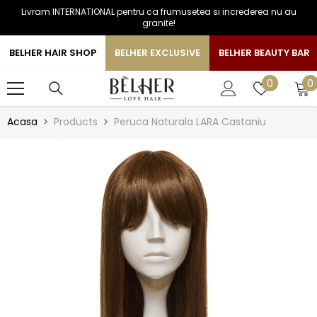
Livram INTERNATIONAL pentru ca frumusetea si increderea nu au
SARI LA CONTINUT
granite!
BELHER HAIR SHOP
BELHER EXCLUSIVE
BELHER BEAUTY BAR
0
Liste
0
0
a
de
favorite
Acasa
Products
Peruca Naturala LARA Castaniu