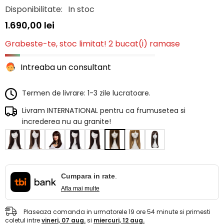
Disponibilitate:
In stoc
1.690,00 lei
Grabeste-te, stoc limitat! 2 bucat(i) ramase
Intreaba un consultant
Termen de livrare: 1-3 zile lucratoare.
Livram INTERNATIONAL pentru ca frumusetea si
increderea nu au granite!
Cumpara in rate
.
Afla mai multe
Plaseaza comanda in urmatorele
19
ore
54
minute
si primesti
coletul intre
vineri, 07 aug.
si
miercuri, 12 aug.