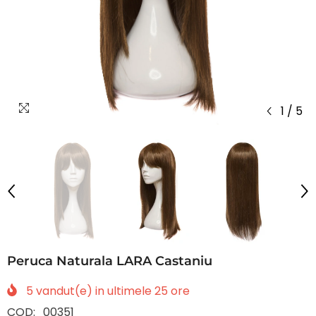
1
/
5
Peruca Naturala LARA Castaniu
5
vandut(e) in ultimele
25
ore
COD:
00351