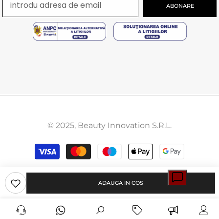
ABONARE
© 2025, Beauty Innovation S.R.L.
Modalitati
de
plata
ADAUGA IN COS