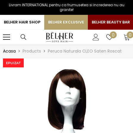
Livram INTERNATIONAL pentru ca frumusetea si increderea nu au
SARI LA CONTINUT
granite!
BELHER HAIR SHOP
BELHER EXCLUSIVE
BELHER BEAUTY BAR
0
Liste
0
0
a
de
favorite
Acasa
Products
Peruca Naturala CLEO Saten Roscat
EPUIZAT