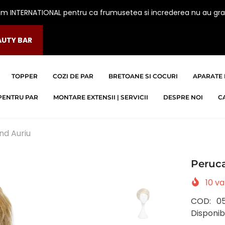
am INTERNATIONAL pentru ca frumusetea si increderea nu au gra
AUTY BAR
TOPPER
COZI DE PAR
BRETOANE SI COCURI
APARATE 
PENTRU PAR
MONTARE EXTENSII | SERVICII
DESPRE NOI
C
nd Auriu
Peruca
10
va
COD:
0
Disponibi