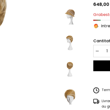
648,00 
Grabeste
Intr
Cantitat
Redu
cantitate
pentru
Peruca
Naturala
FIONA
Mix
Blond
Auriu
Terme
Livr
au g