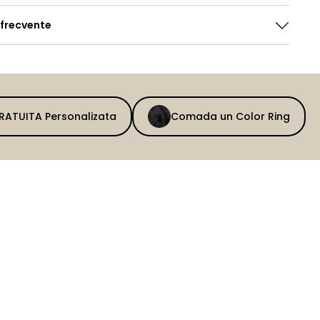
 frecvente
GRATUITA Personalizata
Comada un Color Ring
BEFORE
AFTER