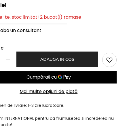
lei
-te, stoc limitat! 2 bucat(i) ramase
eaba un consultant
e:
ADAUGA IN COS
Mareste
a
cantitatea
pentru
Peruca
Naturala
FIONA
Mix
Mai multe opțiuni de plată
Blond
Auriu
n de livrare: 1-3 zile lucratoare.
am INTERNATIONAL pentru ca frumusetea si increderea nu
ranite!