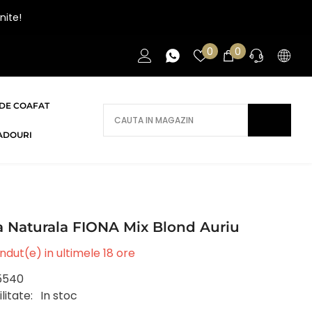
nite!
Liste
0
0
0
de
articole
favorite
DE COAFAT
AI NEVOIE DE AJUTOR?
ADOURI
Daca ai nevoie de ajutor/informatii te
rugam sa ne contactezi.
CONTACT
 Naturala FIONA Mix Blond Auriu
ndut(e) in ultimele
18
ore
5540
litate:
In stoc