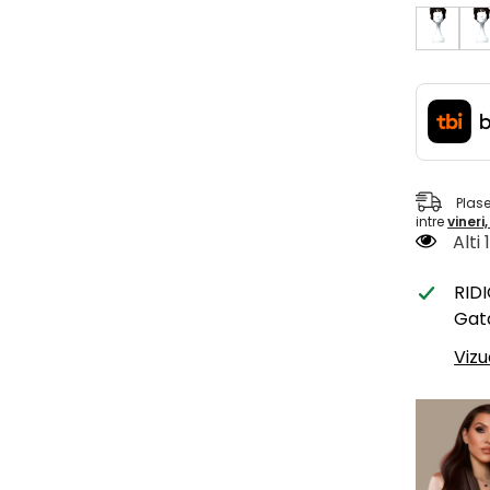
Plas
intre
vineri
Alti
RID
Gata
Vizu