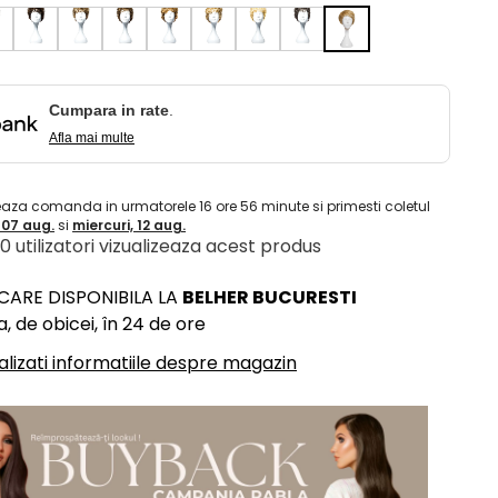
Cumpara in rate
.
Afla mai multe
eaza comanda in urmatorele
16
ore
56
minute
si primesti coletul
, 07 aug.
si
miercuri, 12 aug.
 10 utilizatori vizualizeaza acest produs
ICARE DISPONIBILA LA
BELHER BUCURESTI
, de obicei, în 24 de ore
alizati informatiile despre magazin