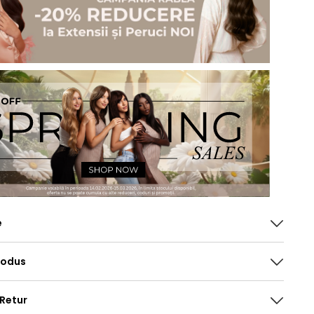
e
rodus
 Retur