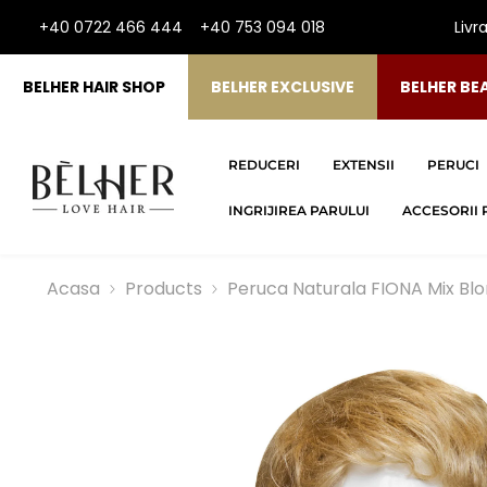
SARI LA CONTINUT
+40 0722 466 444
+40 753 094 018
Livr
BELHER HAIR SHOP
BELHER EXCLUSIVE
BELHER BE
REDUCERI
EXTENSII
PERUCI
INGRIJIREA PARULUI
ACCESORII 
Acasa
Products
Peruca Naturala FIONA Mix Blo