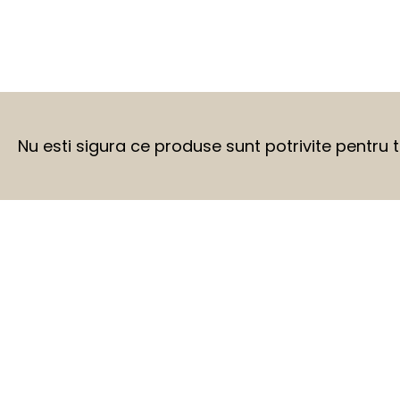
Nu esti sigura ce produse sunt potrivite pentru 
BEFORE
AFTER